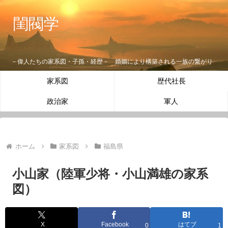
閨閥学
－偉人たちの家系図・子孫・経歴－ 婚姻により構築される一族の繋がり
家系図
歴代社長
政治家
軍人
ホーム
家系図
福島県
小山家（陸軍少将・小山満雄の家系
図）
X
Facebook
はてブ
0
1