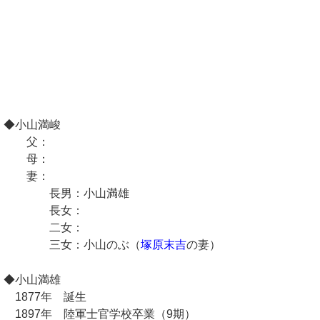
◆小山満峻
父：
母：
妻：
長男：小山満雄
長女：
二女：
三女：小山のぶ（
塚原末吉
の妻）
◆小山満雄
1877年 誕生
1897年 陸軍士官学校卒業（9期）