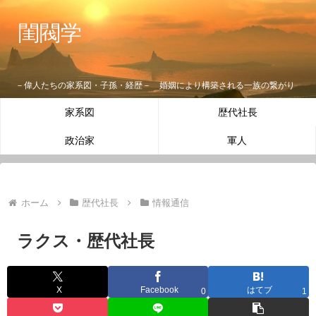
閨閥学
－偉人たちの家系図・子孫・経歴－ 婚姻により構築される一族の繋がり
家系図
歴代社長
政治家
軍人
ホーム
歴代社長
情報通信
ラクス・歴代社長
X
Facebook
はてブ
0
1