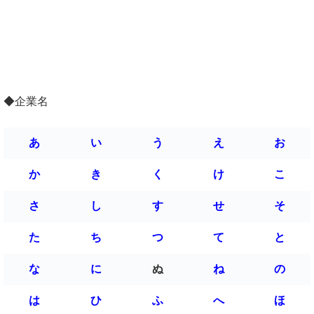
◆企業名
あ
い
う
え
お
か
き
く
け
こ
さ
し
す
せ
そ
た
ち
つ
て
と
な
に
ぬ
ね
の
は
ひ
ふ
へ
ほ