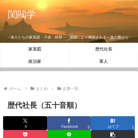
閨閥学
－偉人たちの家系図・子孫・経歴－ 婚姻により構築される一族の繋がり
家系図
歴代社長
政治家
軍人
ホーム
まとめ
企業一覧
歴代社長（五十音順）
X
Facebook
はてブ
0
1