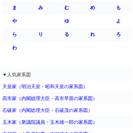
ま
み
む
め
も
や
ゆ
よ
ら
り
る
れ
ろ
わ
▼人気家系図
天皇家（明治天皇・昭和天皇の家系図）
高市家（内閣総理大臣・高市早苗の家系図）
石破家（内閣総理大臣・石破茂の家系図）
玉木家（衆議院議員・玉木雄一郎の家系図）