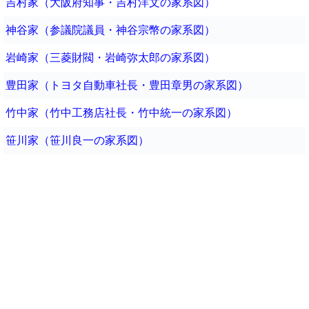
吉村家（大阪府知事・吉村洋文の家系図）
神谷家（参議院議員・神谷宗幣の家系図）
岩崎家（三菱財閥・岩崎弥太郎の家系図）
豊田家（トヨタ自動車社長・豊田章男の家系図）
竹中家（竹中工務店社長・竹中統一の家系図）
笹川家（笹川良一の家系図）