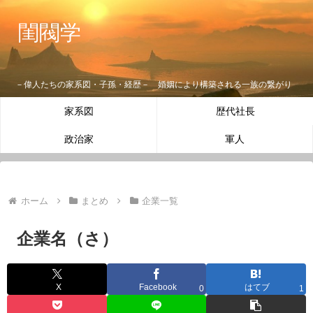
閨閥学
－偉人たちの家系図・子孫・経歴－ 婚姻により構築される一族の繋がり
家系図
歴代社長
政治家
軍人
ホーム
まとめ
企業一覧
企業名（さ）
X
Facebook
はてブ
0
1