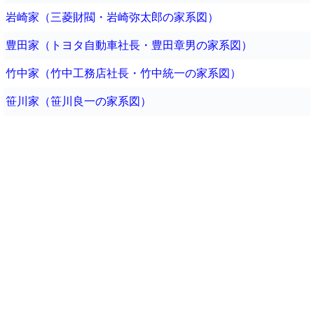
岩崎家（三菱財閥・岩崎弥太郎の家系図）
豊田家（トヨタ自動車社長・豊田章男の家系図）
竹中家（竹中工務店社長・竹中統一の家系図）
笹川家（笹川良一の家系図）