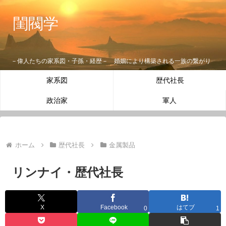
閨閥学
－偉人たちの家系図・子孫・経歴－ 婚姻により構築される一族の繋がり
家系図
歴代社長
政治家
軍人
ホーム
歴代社長
金属製品
リンナイ・歴代社長
X
Facebook
はてブ
0
1