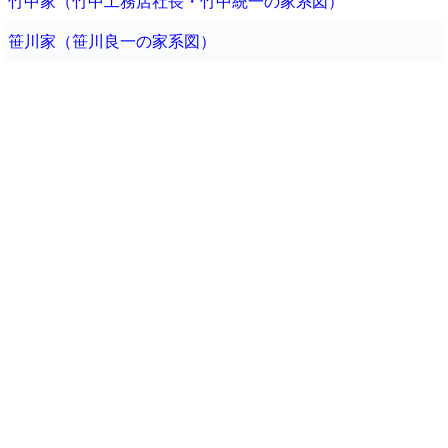
竹中家（竹中工務店社長・竹中統一の家系図）
笹川家（笹川良一の家系図）