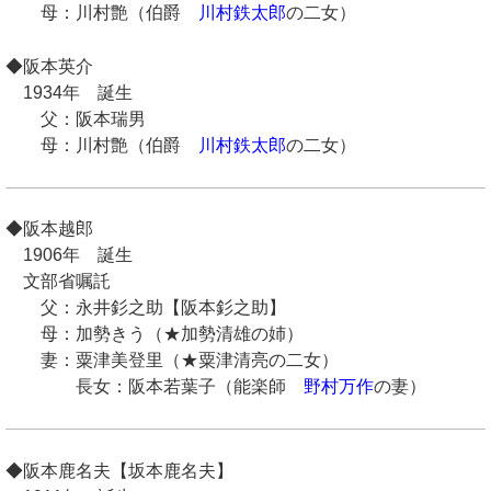
母：川村艶（伯爵
川村鉄太郎
の二女）
◆阪本英介
1934年 誕生
父：阪本瑞男
母：川村艶（伯爵
川村鉄太郎
の二女）
◆阪本越郎
1906年 誕生
文部省嘱託
父：永井釤之助【阪本釤之助】
母：加勢きう（★加勢清雄の姉）
妻：粟津美登里（★粟津清亮の二女）
長女：阪本若葉子（能楽師
野村万作
の妻）
◆阪本鹿名夫【坂本鹿名夫】