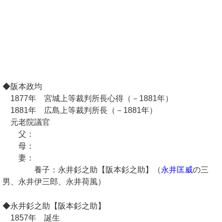
◆阪本政均
1877年 宮城上等裁判所長心得（－1881年）
1881年 広島上等裁判所長（－1881年）
元老院議官
父：
母：
妻：
養子：永井釤之助【阪本釤之助】（
永井匡威
の三
男、永井伊三郎、永井荷風）
◆永井釤之助【阪本釤之助】
1857年 誕生