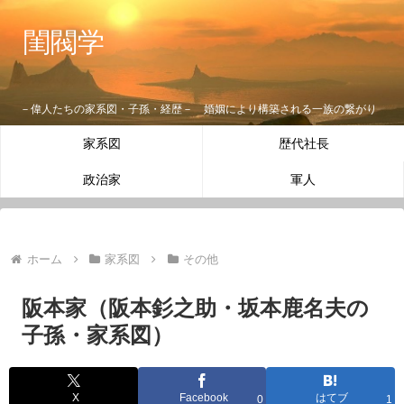
閨閥学
－偉人たちの家系図・子孫・経歴－ 婚姻により構築される一族の繋がり
家系図
歴代社長
政治家
軍人
ホーム
家系図
その他
阪本家（阪本釤之助・坂本鹿名夫の
子孫・家系図）
X
Facebook
はてブ
0
1