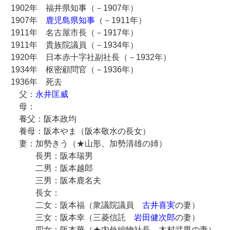
1902年 福井県知事（－1907年）
1907年
鹿児島県知事
（－1911年）
1911年 名古屋市長（－1917年）
1911年 貴族院議員（－1934年）
1920年 日本赤十字社副社長（－1932年）
1934年 枢密顧問官（－1936年）
1936年 死去
父：
永井匡威
母：
養父：阪本政均
養母：阪本やま（阪本敬水の長女）
妻：加勢きう（★山形、加勢清雄の姉）
長男：阪本瑞男
二男：阪本越郎
三男：阪本鹿名夫
長女：
二女：阪本福（衆議院議員
古井喜実
の妻）
三女：阪本幸（三菱信託
岩田健次郎
の妻）
四女：阪本華（★内外編物社長 木村武男の妻）