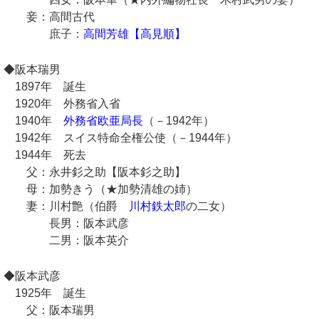
妾：高間古代
庶子：
高間芳雄【高見順】
◆阪本瑞男
1897年 誕生
1920年 外務省入省
1940年
外務省欧亜局長
（－1942年）
1942年 スイス特命全権公使（－1944年）
1944年 死去
父：永井釤之助【阪本釤之助】
母：加勢きう（★加勢清雄の姉）
妻：川村艶（伯爵
川村鉄太郎
の二女）
長男：阪本武彦
二男：阪本英介
◆阪本武彦
1925年 誕生
父：阪本瑞男