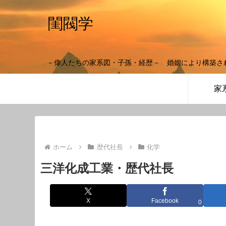
閨閥学
－偉人たちの家系図・子孫・経歴－ 婚姻により構築さ
家
ホーム
歴代社長
化学
三洋化成工業・歴代社長
X
Facebook
0