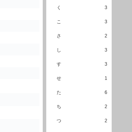
く
3
こ
3
さ
2
し
3
す
3
せ
1
た
6
ち
2
つ
2