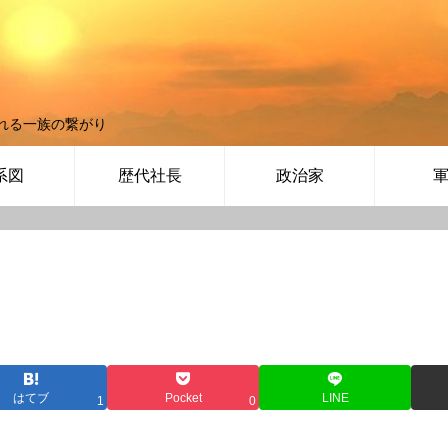
れる一族の繋がり
系図
歴代社長
政治家
はてブ
Pocket
LINE
1
0