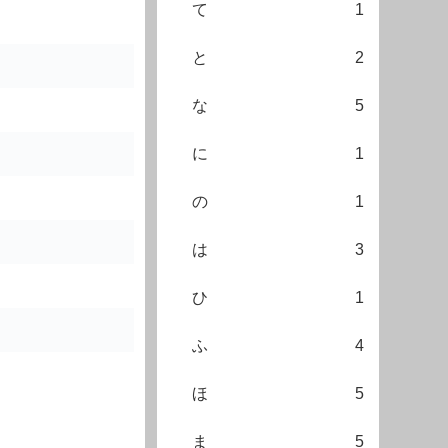
て
1
と
2
な
5
に
1
の
1
は
3
ひ
1
ふ
4
ほ
5
ま
5