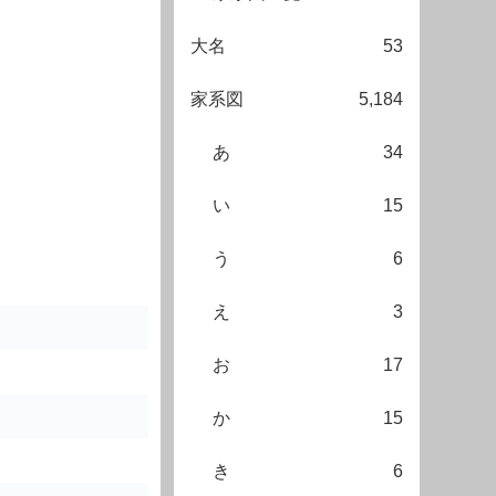
大名
53
家系図
5,184
あ
34
い
15
う
6
え
3
お
17
か
15
き
6