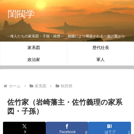
閨閥学
－偉人たちの家系図・子孫・経歴－ 婚姻により構築される一族の繋がり
家系図
歴代社長
政治家
軍人
ホーム
家系図
秋田県
佐竹家（岩崎藩主・佐竹義理の家系
図・子孫）
X
Facebook
はてブ
0
1