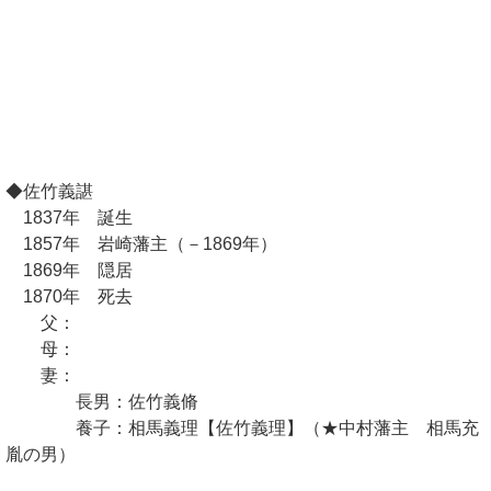
◆佐竹義諶
1837年 誕生
1857年 岩崎藩主（－1869年）
1869年 隠居
1870年 死去
父：
母：
妻：
長男：佐竹義脩
養子：相馬義理【佐竹義理】（★中村藩主 相馬充
胤の男）