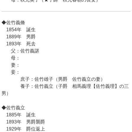
◆佐竹義脩
1854年 誕生
1889年 男爵
1893年 死去
父：佐竹義諶
母：
妻：
妾：
庶子：佐竹雄子（男爵 佐竹義立の妻）
養子：佐竹義立（子爵 相馬義理【佐竹義理】の三
男）
◆佐竹義立
1885年 誕生
1893年 男爵襲爵
1929年 爵位返上