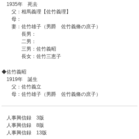
1935年 死去
父：相馬義理【佐竹義理】
母：
妻：佐竹雄子（男爵 佐竹義脩の庶子）
長男：
二男：
三男：佐竹義昭
長女：佐竹三恵子
◆佐竹義昭
1919年 誕生
父：佐竹義立
母：佐竹雄子（男爵 佐竹義脩の庶子）
人事興信録 3版
人事興信録 8版
人事興信録 13版