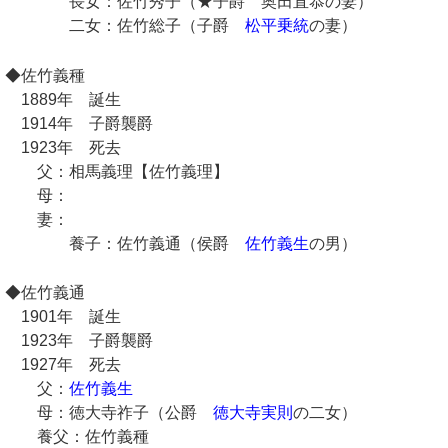
長女：佐竹秀子（★子爵 奥田直恭の妻）
二女：佐竹総子（子爵
松平乗統
の妻）
◆佐竹義種
1889年 誕生
1914年 子爵襲爵
1923年 死去
父：相馬義理【佐竹義理】
母：
妻：
養子：佐竹義通（侯爵
佐竹義生
の男）
◆佐竹義通
1901年 誕生
1923年 子爵襲爵
1927年 死去
父：
佐竹義生
母：徳大寺祚子（公爵
徳大寺実則
の二女）
養父：佐竹義種