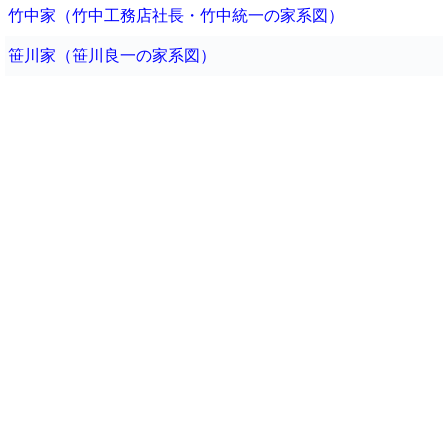
竹中家（竹中工務店社長・竹中統一の家系図）
笹川家（笹川良一の家系図）