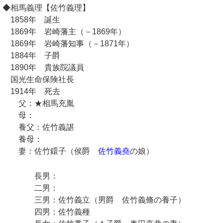
◆相馬義理【佐竹義理】
1858年 誕生
1869年 岩崎藩主（－1869年）
1869年 岩崎藩知事（－1871年）
1884年 子爵
1890年 貴族院議員
国光生命保険社長
1914年 死去
父：★相馬充胤
母：
養父：佐竹義諶
養母：
妻：佐竹鐶子（侯爵
佐竹義堯
の娘）
長男：
二男：
三男：佐竹義立（男爵 佐竹義脩の養子）
四男：佐竹義種