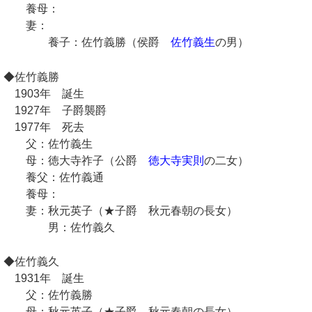
養母：
妻：
養子：佐竹義勝（侯爵
佐竹義生
の男）
◆佐竹義勝
1903年 誕生
1927年 子爵襲爵
1977年 死去
父：佐竹義生
母：徳大寺祚子（公爵
徳大寺実則
の二女）
養父：佐竹義通
養母：
妻：秋元英子（★子爵 秋元春朝の長女）
男：佐竹義久
◆佐竹義久
1931年 誕生
父：佐竹義勝
母：秋元英子（★子爵 秋元春朝の長女）