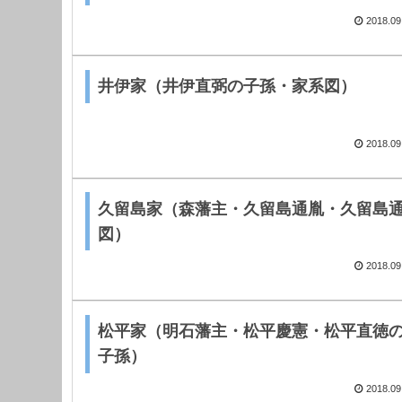
2018.09
井伊家（井伊直弼の子孫・家系図）
2018.09
久留島家（森藩主・久留島通胤・久留島
図）
2018.09
松平家（明石藩主・松平慶憲・松平直徳
子孫）
2018.09