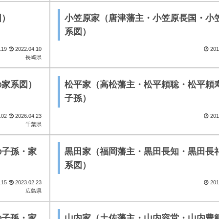
図）
小笠原家（唐津藩主・小笠原長国・小
系図）
.19
2022.04.10
201
長崎県
の家系図）
松平家（高松藩主・松平頼聡・松平頼
子孫）
.02
2026.04.23
201
千葉県
の子孫・家
黒田家（福岡藩主・黒田長知・黒田長
系図）
.15
2023.02.23
201
広島県
の子孫・家
山内家（土佐藩主・山内容堂・山内豊