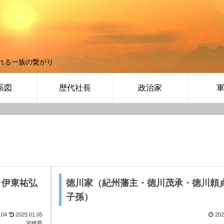
れる一族の繋がり
系図
歴代社長
政治家
・伊東祐弘
徳川家（紀州藩主・徳川茂承・徳川頼
子孫）
.04
2025.01.05
202
宮崎県