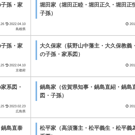
の子孫・家
堀田家（堀田正睦・堀田正久・堀田正
子孫）
.26
2022.04.10
201
島根県
の子孫・家
大久保家（荻野山中藩主・大久保教義
の子孫・家系図）
.25
2022.04.10
201
京都府
の家系図・
鍋島家（佐賀県知事・鍋島直紹・鍋島
図・子孫）
.25
2023.02.23
201
広島県
・鍋島直泰
松平家（高須藩主・松平義生・松平義