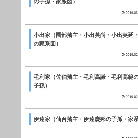
の子孫・家系図）
2019.03
小出家（園部藩主・小出英尚・小出英延
の家系図）
2019.02
毛利家（佐伯藩主・毛利高謙・毛利高範
子孫）
2019.02
伊達家（仙台藩主・伊達慶邦の子孫・家