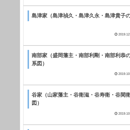
島津家（島津禎久・島津久永・島津貴子
2019.12
南部家（盛岡藩主・南部利剛・南部利恭
系図）
2019.10
谷家（山家藩主・谷衛滋・谷寿衛・谷閑
図）
2019.10