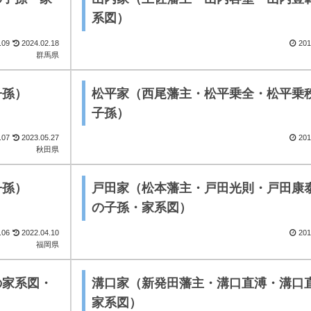
系図）
.09
2024.02.18
201
群馬県
子孫）
松平家（西尾藩主・松平乗全・松平乗
子孫）
.07
2023.05.27
201
秋田県
子孫）
戸田家（松本藩主・戸田光則・戸田康
の子孫・家系図）
.06
2022.04.10
201
福岡県
の家系図・
溝口家（新発田藩主・溝口直溥・溝口
家系図）