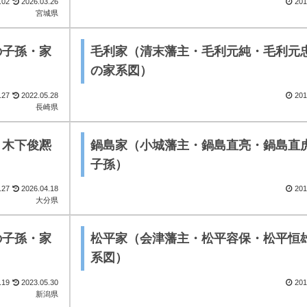
.02
2026.03.26
201
宮城県
の子孫・家
毛利家（清末藩主・毛利元純・毛利元
の家系図）
.27
2022.05.28
201
長崎県
・木下俊凞
鍋島家（小城藩主・鍋島直亮・鍋島直
子孫）
.27
2026.04.18
201
大分県
の子孫・家
松平家（会津藩主・松平容保・松平恒
系図）
.19
2023.05.30
201
新潟県