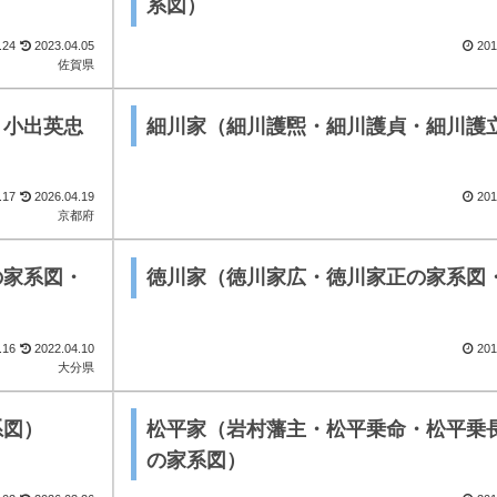
系図）
.24
2023.04.05
201
佐賀県
・小出英忠
細川家（細川護煕・細川護貞・細川護
.17
2026.04.19
201
京都府
の家系図・
徳川家（徳川家広・徳川家正の家系図
.16
2022.04.10
201
大分県
系図）
松平家（岩村藩主・松平乗命・松平乗
の家系図）