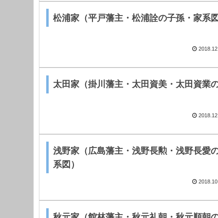
松浦家（平戸藩主・松浦詮の子孫・家系
2018.12
太田家（掛川藩主・太田資美・太田資業
2018.12
浅野家（広島藩主・浅野長勲・浅野長愛
系図）
2018.10
秋元家（館林藩主・秋元礼朝・秋元順朝