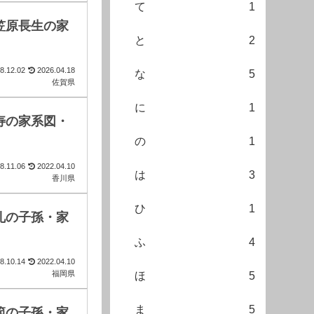
て
1
笠原長生の家
と
2
8.12.02
2026.04.18
な
5
佐賀県
に
1
寿の家系図・
の
1
8.11.06
2022.04.10
は
3
香川県
ひ
1
礼の子孫・家
ふ
4
8.10.14
2022.04.10
福岡県
ほ
5
ま
5
範の子孫・家