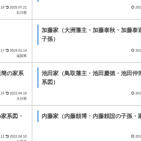
.18
2025.07.21
201
石川県
加藤家（大洲藩主・加藤泰秋・加藤泰
子孫）
.17
2024.01.14
201
滋賀県
通簡の家系
池田家（鳥取藩主・池田慶徳・池田仲
系図）
.15
2022.04.10
201
大分県
の家系図・
内藤家（内藤頼博・内藤頼誼の子孫・
.11
2022.04.10
201