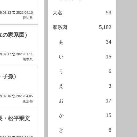
大名
53
9.03.13
2022.04.10
愛知県
家系図
5,182
立の家系図）
あ
34
9.02.17
2026.01.11
い
15
熊本県
う
6
・子孫）
え
3
9.02.16
2023.04.05
お
17
東京都
か
15
長・松平乗文
き
6