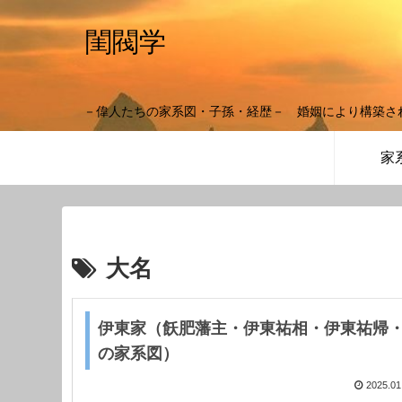
閨閥学
－偉人たちの家系図・子孫・経歴－ 婚姻により構築さ
家
大名
伊東家（飫肥藩主・伊東祐相・伊東祐帰
の家系図）
2025.01