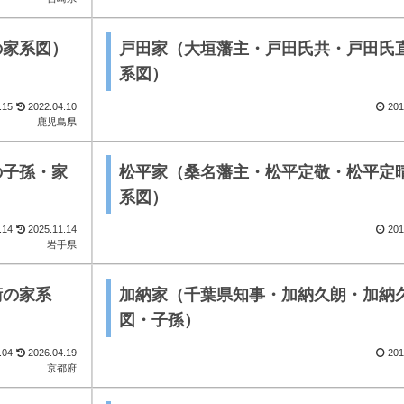
の家系図）
戸田家（大垣藩主・戸田氏共・戸田氏
系図）
.15
2022.04.10
201
鹿児島県
の子孫・家
松平家（桑名藩主・松平定敬・松平定
系図）
.14
2025.11.14
201
岩手県
衛の家系
加納家（千葉県知事・加納久朗・加納
図・子孫）
.04
2026.04.19
201
京都府