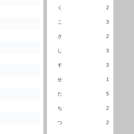
く
2
こ
3
さ
2
し
3
す
3
せ
1
た
5
ち
2
つ
2