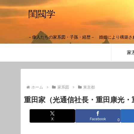
閨閥学
－偉人たちの家系図・子孫・経歴－ 婚姻により構築さ
家
ホーム
家系図
東京都
重田家（光通信社長・重田康光・
X
Facebook
0