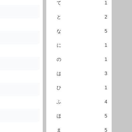
て
1
と
2
な
5
に
1
の
1
は
3
ひ
1
ふ
4
ほ
5
ま
5