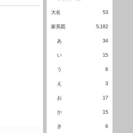
大名
53
家系図
5,182
あ
34
い
15
う
6
え
3
お
17
か
15
き
6