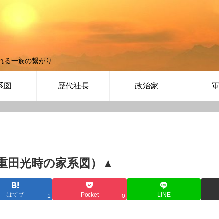
れる一族の繋がり
系図
歴代社長
政治家
重田光時の家系図）▲
はてブ
Pocket
LINE
1
0