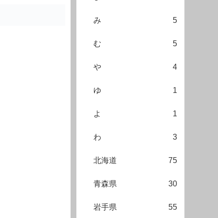
み
5
む
5
や
4
ゆ
1
よ
1
わ
3
北海道
75
青森県
30
岩手県
55