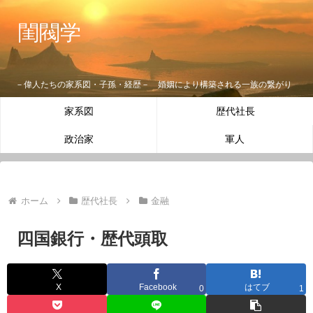
閨閥学
－偉人たちの家系図・子孫・経歴－ 婚姻により構築される一族の繋がり
家系図
歴代社長
政治家
軍人
ホーム
歴代社長
金融
四国銀行・歴代頭取
X
Facebook
はてブ
0
1