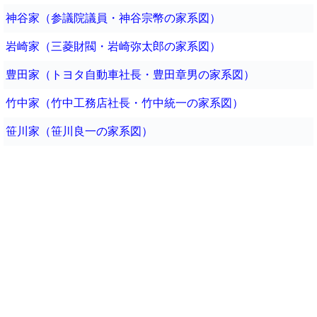
神谷家（参議院議員・神谷宗幣の家系図）
岩崎家（三菱財閥・岩崎弥太郎の家系図）
豊田家（トヨタ自動車社長・豊田章男の家系図）
竹中家（竹中工務店社長・竹中統一の家系図）
笹川家（笹川良一の家系図）