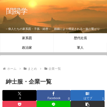
閨閥学
－偉人たちの家系図・子孫・経歴－ 婚姻により構築される一族の繋がり
家系図
歴代社長
政治家
軍人
ホーム
まとめ
企業一覧
紳士服・企業一覧
X
Facebook
はてブ
0
1