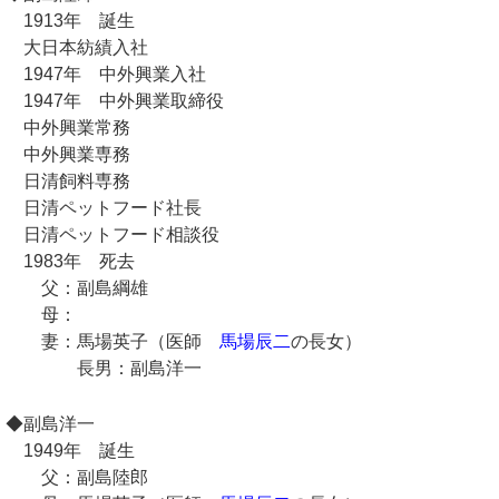
1913年 誕生
大日本紡績入社
1947年 中外興業入社
1947年 中外興業取締役
中外興業常務
中外興業専務
日清飼料専務
日清ペットフード社長
日清ペットフード相談役
1983年 死去
父：副島綱雄
母：
妻：馬場英子（医師
馬場辰二
の長女）
長男：副島洋一
◆副島洋一
1949年 誕生
父：副島陸郎