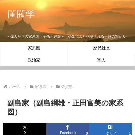
閨閥学
－偉人たちの家系図・子孫・経歴－ 婚姻により構築される一族の繋がり
家系図
歴代社長
政治家
軍人
ホーム
家系図
佐賀県
副島家（副島綱雄・正田富美の家系
図）
X
Facebook
はてブ
0
1