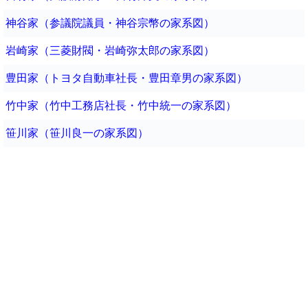
神谷家（参議院議員・神谷宗幣の家系図）
岩崎家（三菱財閥・岩崎弥太郎の家系図）
豊田家（トヨタ自動車社長・豊田章男の家系図）
竹中家（竹中工務店社長・竹中統一の家系図）
笹川家（笹川良一の家系図）