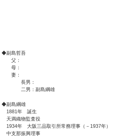
◆副島哲吾
父：
母：
妻：
長男：
二男：副島綱雄
◆副島綱雄
1881年 誕生
天満織物監査役
1934年 大阪三品取引所常務理事（－1937年）
中支那振興理事