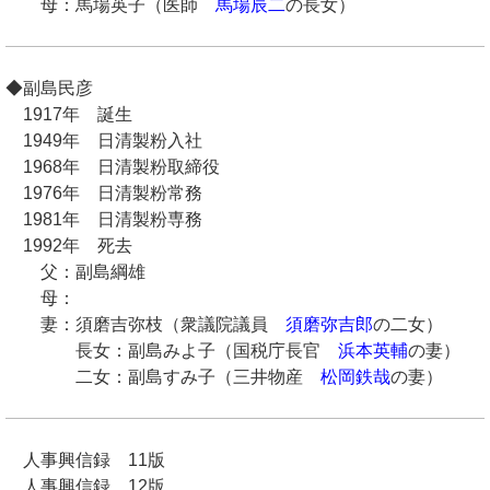
母：馬場英子（医師
馬場辰二
の長女）
◆副島民彦
1917年 誕生
1949年 日清製粉入社
1968年 日清製粉取締役
1976年 日清製粉常務
1981年 日清製粉専務
1992年 死去
父：副島綱雄
母：
妻：須磨吉弥枝（衆議院議員
須磨弥吉郎
の二女）
長女：副島みよ子（国税庁長官
浜本英輔
の妻）
二女：副島すみ子（三井物産
松岡鉄哉
の妻）
人事興信録 11版
人事興信録 12版