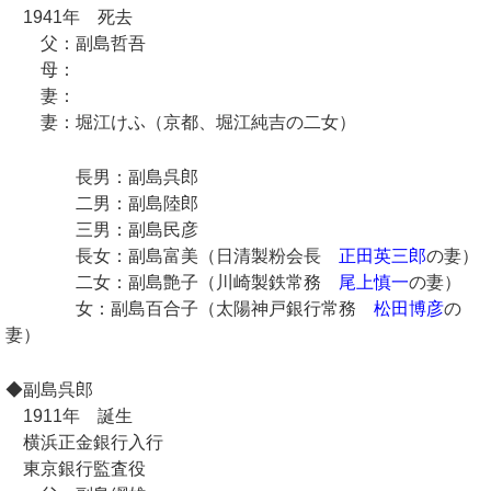
1941年 死去
父：副島哲吾
母：
妻：
妻：堀江けふ（京都、堀江純吉の二女）
長男：副島呉郎
二男：副島陸郎
三男：副島民彦
長女：副島富美（日清製粉会長
正田英三郎
の妻）
二女：副島艶子（川崎製鉄常務
尾上慎一
の妻）
女：副島百合子（太陽神戸銀行常務
松田博彦
の
妻）
◆副島呉郎
1911年 誕生
横浜正金銀行入行
東京銀行監査役