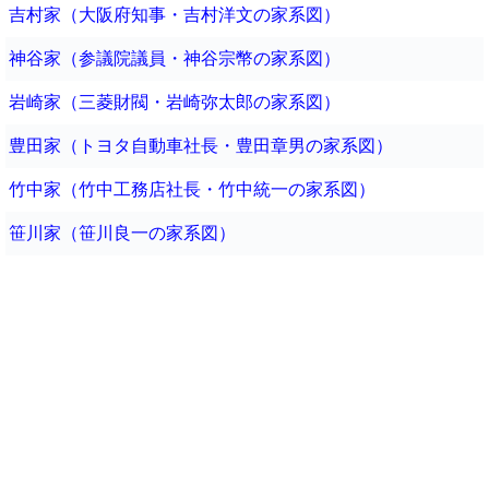
吉村家（大阪府知事・吉村洋文の家系図）
神谷家（参議院議員・神谷宗幣の家系図）
岩崎家（三菱財閥・岩崎弥太郎の家系図）
豊田家（トヨタ自動車社長・豊田章男の家系図）
竹中家（竹中工務店社長・竹中統一の家系図）
笹川家（笹川良一の家系図）