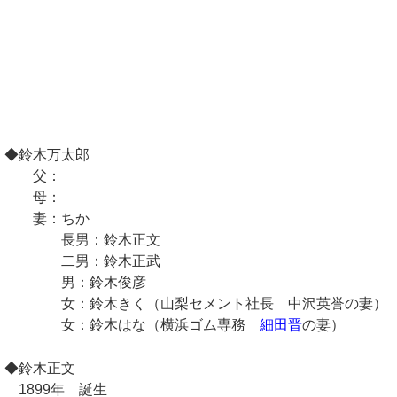
◆鈴木万太郎
父：
母：
妻：ちか
長男：鈴木正文
二男：鈴木正武
男：鈴木俊彦
女：鈴木きく（山梨セメント社長 中沢英誉の妻）
女：鈴木はな（横浜ゴム専務
細田晋
の妻）
◆鈴木正文
1899年 誕生