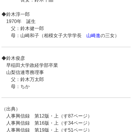
◆鈴木淳一郎
1970年 誕生
父：鈴木健一郎
母：山崎和子（相模女子大学学長
山崎進
の三女）
◆鈴木俊彦
早稲田大学政経学部卒業
山梨信連専務理事
父：鈴木万太郎
母：ちか
（出典）
人事興信録 第12版・上（す87ページ）
人事興信録 第16版・上（す34ページ）
人事興信録 第19版・上（す51ページ）