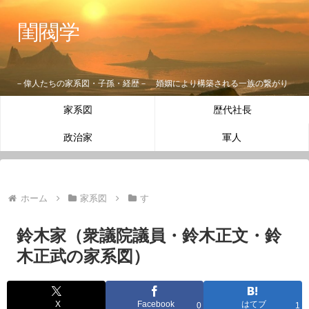
閨閥学
－偉人たちの家系図・子孫・経歴－ 婚姻により構築される一族の繋がり
家系図
歴代社長
政治家
軍人
ホーム
家系図
す
鈴木家（衆議院議員・鈴木正文・鈴
木正武の家系図）
X
Facebook
はてブ
0
1