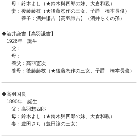
母：鈴木よし（★鈴木與四郎の妹、大倉和親）
妻：後藤藤枝（★後藤恕作の三女、子爵 橋本長俊）
養子：酒井謙吉【高羽謙吉】（酒井らくの孫）
◆酒井謙吉【高羽謙吉】
1926年 誕生
父：
母：
養父：高羽憲次
養母：後藤藤枝（★後藤恕作の三女、子爵 橋本長俊）
◆高羽国良
1890年 誕生
父：高羽惣四郎
母：鈴木よし（★鈴木與四郎の妹、大倉和親）
妻：豊田さち（豊田譲の三女）