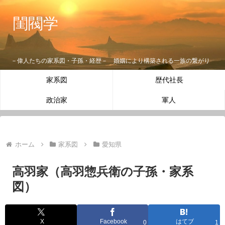
閨閥学
－偉人たちの家系図・子孫・経歴－ 婚姻により構築される一族の繋がり
家系図
歴代社長
政治家
軍人
ホーム
家系図
愛知県
高羽家（高羽惣兵衛の子孫・家系
図）
X
Facebook
はてブ
0
1