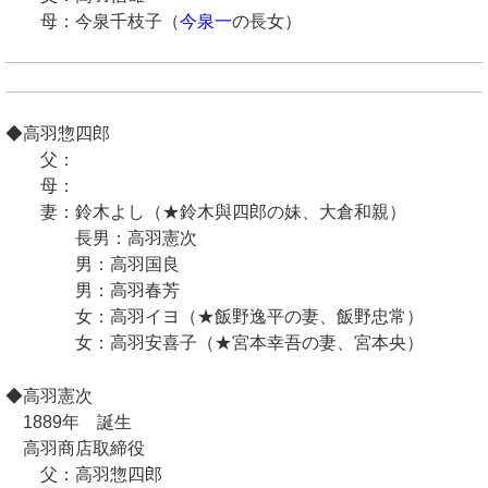
母：今泉千枝子（
今泉一
の長女）
◆高羽惣四郎
父：
母：
妻：鈴木よし（★鈴木與四郎の妹、大倉和親）
長男：高羽憲次
男：高羽国良
男：高羽春芳
女：高羽イヨ（★飯野逸平の妻、飯野忠常）
女：高羽安喜子（★宮本幸吾の妻、宮本央）
◆高羽憲次
1889年 誕生
高羽商店取締役
父：高羽惣四郎