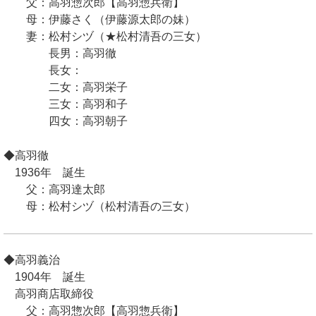
父：高羽惣次郎【高羽惣兵衛】
母：伊藤さく（伊藤源太郎の妹）
妻：松村シヅ（★松村清吾の三女）
長男：高羽徹
長女：
二女：高羽栄子
三女：高羽和子
四女：高羽朝子
◆高羽徹
1936年 誕生
父：高羽達太郎
母：松村シヅ（松村清吾の三女）
◆高羽義治
1904年 誕生
高羽商店取締役
父：高羽惣次郎【高羽惣兵衛】