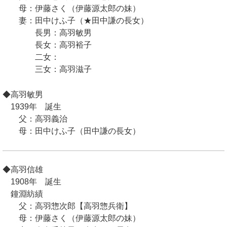
母：伊藤さく（伊藤源太郎の妹）
妻：田中けふ子（★田中謙の長女）
長男：高羽敏男
長女：高羽裕子
二女：
三女：高羽滋子
◆高羽敏男
1939年 誕生
父：高羽義治
母：田中けふ子（田中謙の長女）
◆高羽信雄
1908年 誕生
鐘淵紡績
父：高羽惣次郎【高羽惣兵衛】
母：伊藤さく（伊藤源太郎の妹）