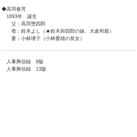
◆高羽春芳
1893年 誕生
父：高羽惣四郎
母：鈴木よし（★鈴木與四郎の妹、大倉和親）
妻：小林璦子（小林愛雄の長女）
人事興信録 8版
人事興信録 13版