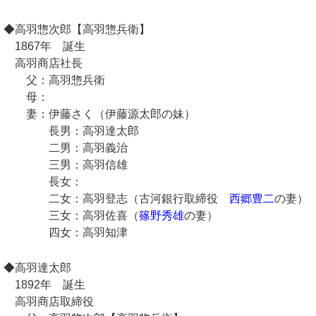
◆高羽惣次郎【高羽惣兵衛】
1867年 誕生
高羽商店社長
父：高羽惣兵衛
母：
妻：伊藤さく（伊藤源太郎の妹）
長男：高羽達太郎
二男：高羽義治
三男：高羽信雄
長女：
二女：高羽登志（古河銀行取締役
西郷豊二
の妻）
三女：高羽佐喜（
篠野秀雄
の妻）
四女：高羽知津
◆高羽達太郎
1892年 誕生
高羽商店取締役