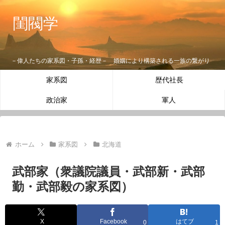
閨閥学
－偉人たちの家系図・子孫・経歴－ 婚姻により構築される一族の繋がり
家系図
歴代社長
政治家
軍人
ホーム
家系図
北海道
武部家（衆議院議員・武部新・武部
勤・武部毅の家系図）
X
Facebook
はてブ
0
1