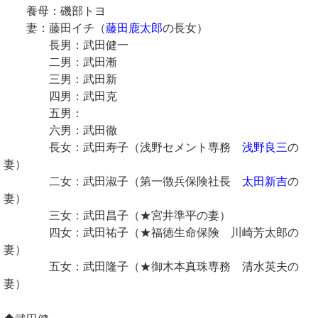
養母：磯部トヨ
妻：藤田イチ（
藤田鹿太郎
の長女）
長男：武田健一
二男：武田漸
三男：武田新
四男：武田克
五男：
六男：武田徹
長女：武田寿子（浅野セメント専務
浅野良三
の
妻）
二女：武田淑子（第一徴兵保険社長
太田新吉
の
妻）
三女：武田昌子（★宮井準平の妻）
四女：武田祐子（★福徳生命保険 川崎芳太郎の
妻）
五女：武田隆子（★御木本真珠専務 清水英夫の
妻）