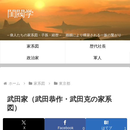
閨閥学
－偉人たちの家系図・子孫・経歴－ 婚姻により構築される一族の繋がり
家系図
歴代社長
政治家
軍人
ホーム
家系図
東京都
武田家（武田恭作・武田克の家系
図）
X
Facebook
はてブ
0
1