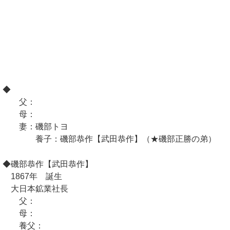
◆
父：
母：
妻：磯部トヨ
養子：磯部恭作【武田恭作】（★磯部正勝の弟）
◆磯部恭作【武田恭作】
1867年 誕生
大日本鉱業社長
父：
母：
養父：