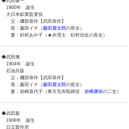
◆武田健一
1900年 誕生
大日本鉱業監査役
父：磯部恭作【武田恭作】
母：藤田イチ（
藤田鹿太郎
の長女）
妻：杉村あや子（★弁理士 杉村信近の長女）
◆武田漸
1904年 誕生
石油共販
父：磯部恭作【武田恭作】
母：藤田イチ（
藤田鹿太郎
の長女）
妻：岩崎喜代子（東京毛布取締役
岩崎康弥
の二女）
◆武田新
1906年 誕生
日立製作所