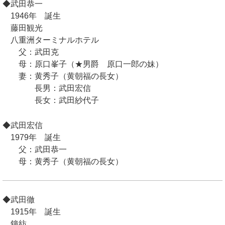
◆武田恭一
1946年 誕生
藤田観光
八重洲ターミナルホテル
父：武田克
母：原口峯子（★男爵 原口一郎の妹）
妻：黄秀子（黄朝福の長女）
長男：武田宏信
長女：武田紗代子
◆武田宏信
1979年 誕生
父：武田恭一
母：黄秀子（黄朝福の長女）
◆武田徹
1915年 誕生
鐘紡