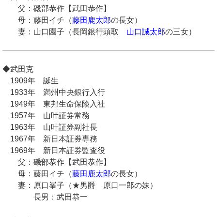
父：磯部恭作【武田恭作】
母：藤田イチ（
藤田鹿太郎
の長女）
妻：山口園子（長岡銀行頭取
山口誠太郎
の三女）
◆武田克
1909年 誕生
1933年 満州中央銀行入行
1949年 東邦生命保険入社
1957年 山叶証券常務
1963年 山叶証券副社長
1967年 新日本証券専務
1969年 新日本証券監査役
父：磯部恭作【武田恭作】
母：藤田イチ（
藤田鹿太郎
の長女）
妻：原口峯子（★男爵 原口一郎の妹）
長男：武田恭一