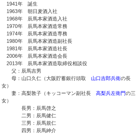
1941年 誕生
1963年 朝日麦酒入社
1968年 辰馬本家酒造入社
1970年 辰馬本家酒造常務
1974年 辰馬本家酒造専務
1980年 辰馬本家酒造副社長
1981年 辰馬本家酒造社長
2006年 辰馬本家酒造会長
2013年 辰馬本家酒造取締役相談役
父：辰馬吉男
母：山口久仁（大阪貯蓄銀行頭取
山口吉郎兵衛
の長
女）
妻：高梨敦子（キッコーマン副社長
高梨兵左衛門
の三
女）
長男：辰馬啓之
二男：辰馬健仁
三男：辰馬規仁
四男：辰馬紳介