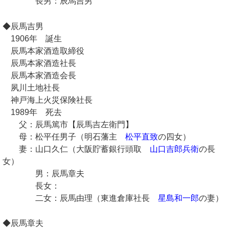
長男：辰馬吉男
◆辰馬吉男
1906年 誕生
辰馬本家酒造取締役
辰馬本家酒造社長
辰馬本家酒造会長
夙川土地社長
神戸海上火災保険社長
1989年 死去
父：辰馬篤市【辰馬吉左衛門】
母：松平任男子（明石藩主
松平直致
の四女）
妻：山口久仁（大阪貯蓄銀行頭取
山口吉郎兵衛
の長
女）
男：辰馬章夫
長女：
二女：辰馬由理（東進倉庫社長
星島和一郎
の妻）
◆辰馬章夫