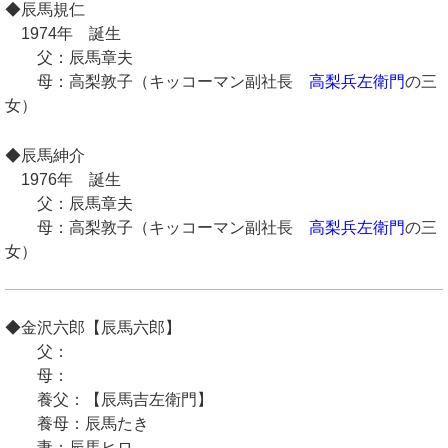
◆辰馬規仁
1974年 誕生
父：辰馬章夫
母：高梨敦子（キッコーマン副社長
高梨兵左衛門
の三
女）
◆辰馬紳介
1976年 誕生
父：辰馬章夫
母：高梨敦子（キッコーマン副社長
高梨兵左衛門
の三
女）
◆金沢六郎【辰馬六郎】
父：
母：
養父：【辰馬吉左衛門】
養母：辰馬たき
妻：辰馬ヒロ