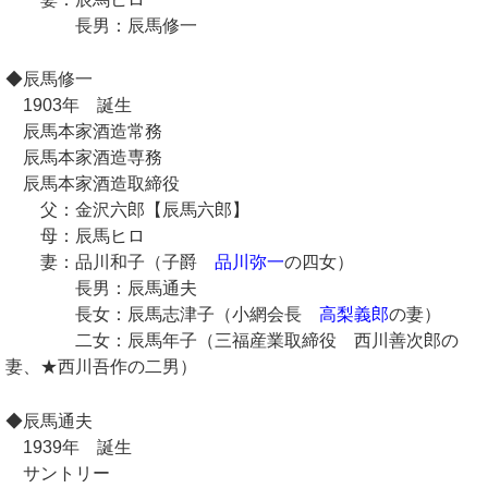
長男：辰馬修一
◆辰馬修一
1903年 誕生
辰馬本家酒造常務
辰馬本家酒造専務
辰馬本家酒造取締役
父：金沢六郎【辰馬六郎】
母：辰馬ヒロ
妻：品川和子（子爵
品川弥一
の四女）
長男：辰馬通夫
長女：辰馬志津子（小網会長
高梨義郎
の妻）
二女：辰馬年子（三福産業取締役 西川善次郎の
妻、★西川吾作の二男）
◆辰馬通夫
1939年 誕生
サントリー