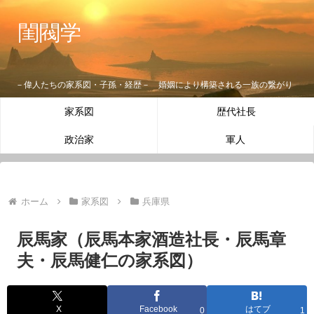
閨閥学
－偉人たちの家系図・子孫・経歴－ 婚姻により構築される一族の繋がり
家系図
歴代社長
政治家
軍人
ホーム
家系図
兵庫県
辰馬家（辰馬本家酒造社長・辰馬章
夫・辰馬健仁の家系図）
X
Facebook
はてブ
0
1