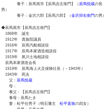
養子：辰馬篤市【辰馬吉左衛門】（
辰馬悦蔵
の長
男）
養子：金沢六郎【辰馬六郎】（
金沢卯右衛門
の男）
◆辰馬篤市【辰馬吉左衛門】
1868年 誕生
1912年 貴族院議員
1916年 辰馬汽船相談役
1917年 辰馬本家酒造相談役
1919年 夙川土地相談役
辰馬本家酒造会長
1919年 辰馬海上火災保険社長（－1943年）
1943年 死去
父：
辰馬悦蔵
母：
養父：【辰馬吉左衛門】
養母：辰馬たき
妻：松平任男子（明石藩主
松平直致
の四女）