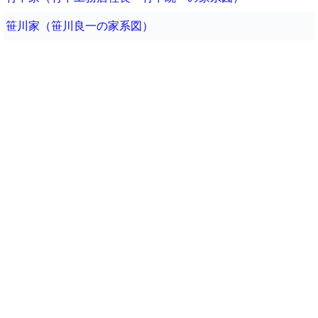
笹川家（笹川良一の家系図）