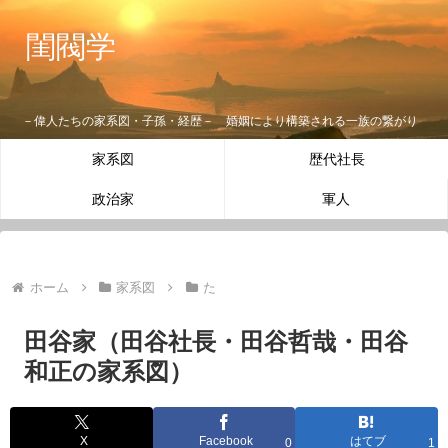
閨閥学
－偉人たちの家系図・子孫・経歴－ 婚姻により構築される一族の繋がり
家系図
歴代社長
政治家
軍人
ホーム
家系図
た
田谷家（田谷社長・田谷哲哉・田谷
和正の家系図）
X
Facebook
はてブ
0
1