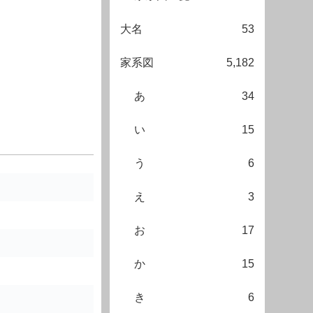
大名
53
家系図
5,182
あ
34
い
15
う
6
え
3
お
17
か
15
き
6