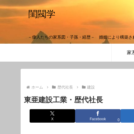
閨閥学
－偉人たちの家系図・子孫・経歴－ 婚姻により構築さ
家
ホーム
歴代社長
建設
東亜建設工業・歴代社長
X
Facebook
0