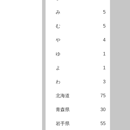
み
5
む
5
や
4
ゆ
1
よ
1
わ
3
北海道
75
青森県
30
岩手県
55