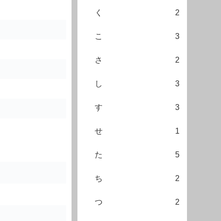
く
2
こ
3
さ
2
し
3
す
3
せ
1
た
5
ち
2
つ
2