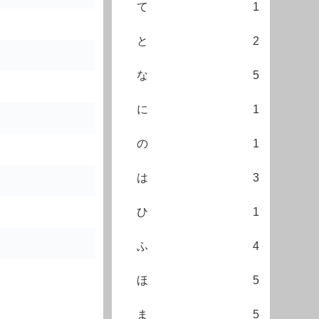
て
1
と
2
な
5
に
1
の
1
は
3
ひ
1
ふ
4
ほ
5
ま
5