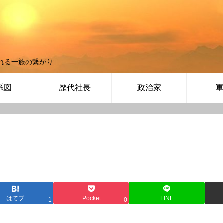
れる一族の繋がり
系図
歴代社長
政治家
はてブ
Pocket
LINE
1
0