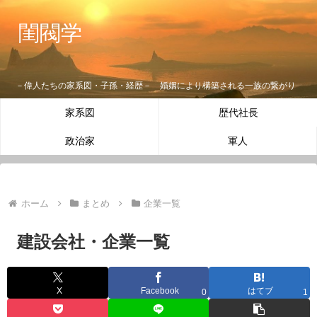
閨閥学
－偉人たちの家系図・子孫・経歴－ 婚姻により構築される一族の繋がり
家系図
歴代社長
政治家
軍人
ホーム
まとめ
企業一覧
建設会社・企業一覧
X
Facebook
はてブ
0
1