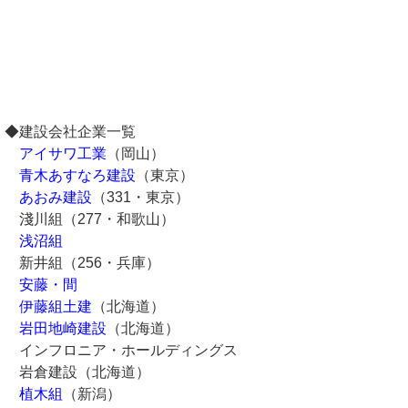
◆建設会社企業一覧
アイサワ工業
（岡山）
青木あすなろ建設
（東京）
あおみ建設
（331・東京）
淺川組（277・和歌山）
浅沼組
新井組（256・兵庫）
安藤・間
伊藤組土建
（北海道）
岩田地崎建設
（北海道）
インフロニア・ホールディングス
岩倉建設（北海道）
植木組
（新潟）