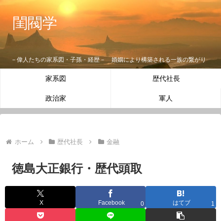
閨閥学
－偉人たちの家系図・子孫・経歴－ 婚姻により構築される一族の繋がり
家系図
歴代社長
政治家
軍人
ホーム
歴代社長
金融
徳島大正銀行・歴代頭取
X
Facebook
はてブ
0
1