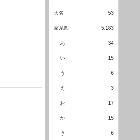
大名
53
家系図
5,183
あ
34
い
15
う
6
え
3
お
17
か
15
き
6