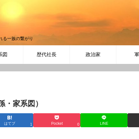
れる一族の繋がり
系図
歴代社長
政治家
孫・家系図）
はてブ
Pocket
LINE
1
0