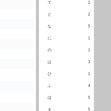
て
1
と
2
な
5
に
1
の
1
は
3
ひ
1
ふ
4
ほ
5
ま
5