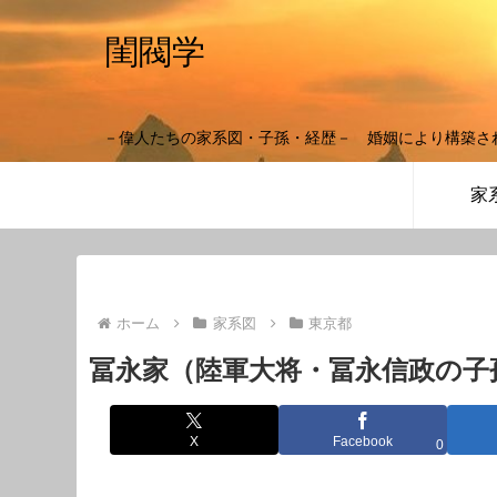
閨閥学
－偉人たちの家系図・子孫・経歴－ 婚姻により構築さ
家
ホーム
家系図
東京都
冨永家（陸軍大将・冨永信政の子
X
Facebook
0