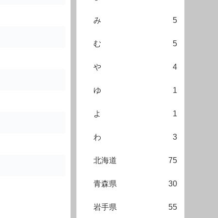
み
5
む
5
や
4
ゆ
1
よ
1
わ
3
北海道
75
青森県
30
岩手県
55