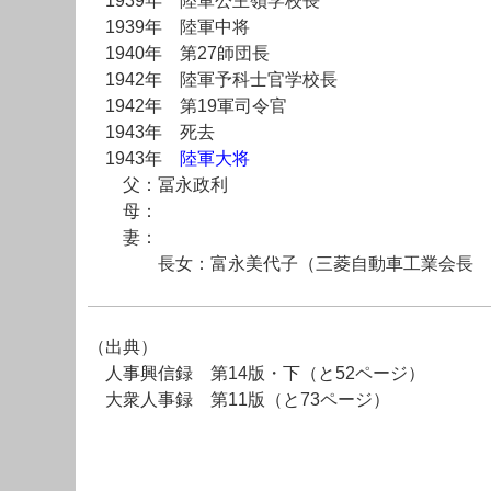
1939年 陸軍公主嶺学校長
1939年 陸軍中将
1940年 第27師団長
1942年 陸軍予科士官学校長
1942年 第19軍司令官
1943年 死去
1943年
陸軍大将
父：冨永政利
母：
妻：
長女：富永美代子（三菱自動車工業会長
（出典）
人事興信録 第14版・下（と52ページ）
大衆人事録 第11版（と73ページ）