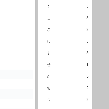
く
3
こ
3
さ
2
し
3
す
3
せ
1
た
5
ち
2
つ
2