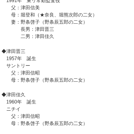
1991年 東リ常勤監査役
父：津田信美
母：堀登和（★奈良、堀熊次郎の二女）
妻：野条啓子（野条辰五郎の二女）
長男：津田晋三
二男：津田佳久
◆津田晋三
1957年 誕生
サントリー
父：津田信昭
母：野条啓子（野条辰五郎の二女）
◆津田佳久
1960年 誕生
ニチイ
父：津田信昭
母：野条啓子（野条辰五郎の二女）