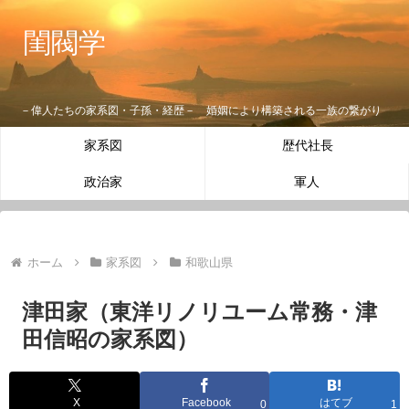
閨閥学
－偉人たちの家系図・子孫・経歴－ 婚姻により構築される一族の繋がり
家系図
歴代社長
政治家
軍人
ホーム
家系図
和歌山県
津田家（東洋リノリユーム常務・津
田信昭の家系図）
X
Facebook
はてブ
0
1