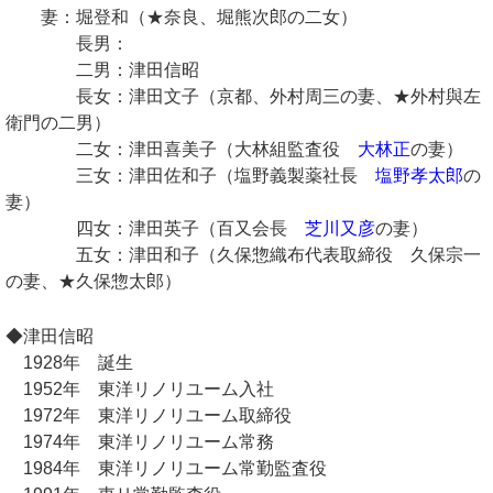
妻：堀登和（★奈良、堀熊次郎の二女）
長男：
二男：津田信昭
長女：津田文子（京都、外村周三の妻、★外村與左
衛門の二男）
二女：津田喜美子（大林組監査役
大林正
の妻）
三女：津田佐和子（塩野義製薬社長
塩野孝太郎
の
妻）
四女：津田英子（百又会長
芝川又彦
の妻）
五女：津田和子（久保惣織布代表取締役 久保宗一
の妻、★久保惣太郎）
◆津田信昭
1928年 誕生
1952年 東洋リノリユーム入社
1972年 東洋リノリユーム取締役
1974年 東洋リノリユーム常務
1984年 東洋リノリユーム常勤監査役