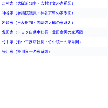
吉村家（大阪府知事・吉村洋文の家系図）
神谷家（参議院議員・神谷宗幣の家系図）
岩崎家（三菱財閥・岩崎弥太郎の家系図）
豊田家（トヨタ自動車社長・豊田章男の家系図）
竹中家（竹中工務店社長・竹中統一の家系図）
笹川家（笹川良一の家系図）