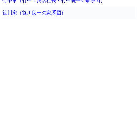
竹中家（竹中工務店社長・竹中統一の家系図）
笹川家（笹川良一の家系図）