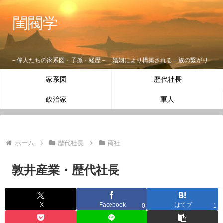
閨閥学
－偉人たちの家系図・子孫・経歴－ 婚姻により構築される一族の繋がり
家系図
歴代社長
政治家
軍人
ホーム
歴代社長
商社
敦井産業・歴代社長
X
Facebook
はてブ
0
1