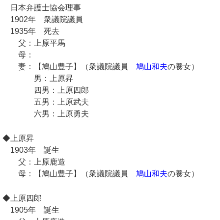
日本弁護士協会理事
1902年 衆議院議員
1935年 死去
父：上原平馬
母：
妻：【鳩山豊子】（衆議院議員
鳩山和夫
の養女）
男：上原昇
四男：上原四郎
五男：上原武夫
六男：上原勇夫
◆上原昇
1903年 誕生
父：上原鹿造
母：【鳩山豊子】（衆議院議員
鳩山和夫
の養女）
◆上原四郎
1905年 誕生