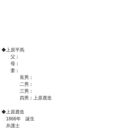
◆上原平馬
父：
母：
妻：
長男：
二男：
三男：
四男：上原鹿造
◆上原鹿造
1866年 誕生
弁護士