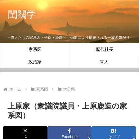
閨閥学
－偉人たちの家系図・子孫・経歴－ 婚姻により構築される一族の繋がり
家系図
歴代社長
政治家
軍人
ホーム
家系図
大分県
上原家（衆議院議員・上原鹿造の家
系図）
X
Facebook
はてブ
0
1