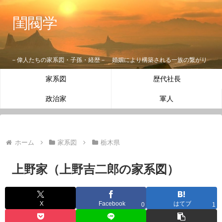
閨閥学
－偉人たちの家系図・子孫・経歴－ 婚姻により構築される一族の繋がり
家系図
歴代社長
政治家
軍人
ホーム
家系図
栃木県
上野家（上野吉二郎の家系図）
X
Facebook
はてブ
0
1