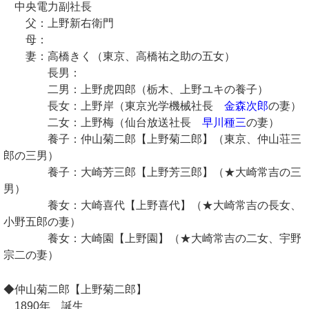
中央電力副社長
父：上野新右衛門
母：
妻：高橋きく（東京、高橋祐之助の五女）
長男：
二男：上野虎四郎（栃木、上野ユキの養子）
長女：上野岸（東京光学機械社長
金森次郎
の妻）
二女：上野梅（仙台放送社長
早川種三
の妻）
養子：仲山菊二郎【上野菊二郎】（東京、仲山荘三
郎の三男）
養子：大崎芳三郎【上野芳三郎】（★大崎常吉の三
男）
養女：大崎喜代【上野喜代】（★大崎常吉の長女、
小野五郎の妻）
養女：大崎園【上野園】（★大崎常吉の二女、宇野
宗二の妻）
◆仲山菊二郎【上野菊二郎】
1890年 誕生