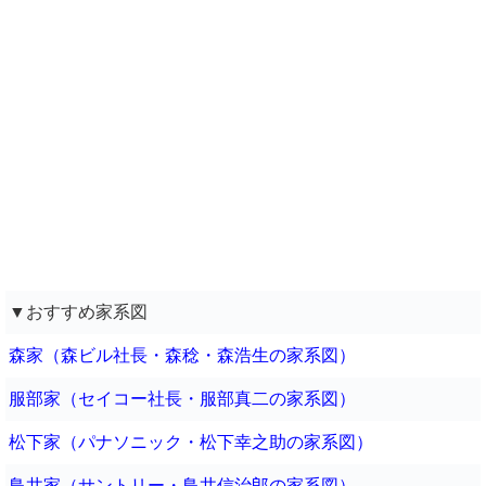
▼おすすめ家系図
森家（森ビル社長・森稔・森浩生の家系図）
服部家（セイコー社長・服部真二の家系図）
松下家（パナソニック・松下幸之助の家系図）
鳥井家（サントリー・鳥井信治郎の家系図）