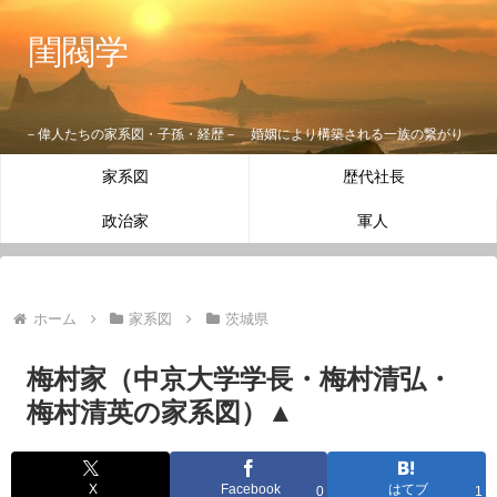
閨閥学
－偉人たちの家系図・子孫・経歴－ 婚姻により構築される一族の繋がり
家系図
歴代社長
政治家
軍人
ホーム
家系図
茨城県
梅村家（中京大学学長・梅村清弘・
梅村清英の家系図）▲
X
Facebook
はてブ
0
1