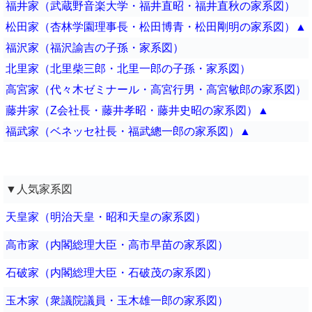
福井家（武蔵野音楽大学・福井直昭・福井直秋の家系図）
松田家（杏林学園理事長・松田博青・松田剛明の家系図）▲
福沢家（福沢諭吉の子孫・家系図）
北里家（北里柴三郎・北里一郎の子孫・家系図）
高宮家（代々木ゼミナール・高宮行男・高宮敏郎の家系図）
藤井家（Z会社長・藤井孝昭・藤井史昭の家系図）▲
福武家（ベネッセ社長・福武總一郎の家系図）▲
▼人気家系図
天皇家（明治天皇・昭和天皇の家系図）
高市家（内閣総理大臣・高市早苗の家系図）
石破家（内閣総理大臣・石破茂の家系図）
玉木家（衆議院議員・玉木雄一郎の家系図）