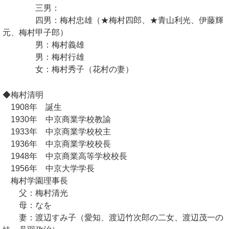
三男：
四男：梅村忠雄（★梅村四郎、★青山利光、伊藤輝
元、梅村甲子郎）
男：梅村義雄
男：梅村行雄
女：梅村秀子（花村の妻）
◆梅村清明
1908年 誕生
1930年 中京商業学校教諭
1933年 中京商業学校校主
1936年 中京商業学校校長
1948年 中京商業高等学校校長
1956年 中京大学学長
梅村学園理事長
父：梅村清光
母：なを
妻：渡辺すみ子（愛知、渡辺竹次郎の二女、渡辺茂一の