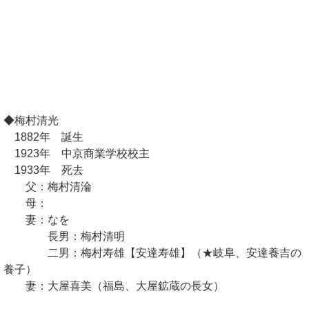
◆梅村清光
1882年 誕生
1923年 中京商業学校校主
1933年 死去
父：梅村清淪
母：
妻：なを
長男：梅村清明
二男：梅村寿雄【安達寿雄】（★岐阜、安達養吉の
養子）
妻：大屋喜美（福島、大屋鉱蔵の長女）