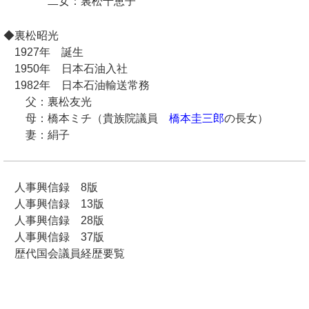
二女：裏松千恵子
◆裏松昭光
1927年 誕生
1950年 日本石油入社
1982年 日本石油輸送常務
父：裏松友光
母：橋本ミチ（貴族院議員
橋本圭三郎
の長女）
妻：絹子
人事興信録 8版
人事興信録 13版
人事興信録 28版
人事興信録 37版
歴代国会議員経歴要覧