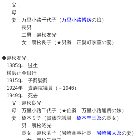
父：
母：
妻：万里小路千代子（
万里小路博房
の娘）
長男：
二男：裏松友光
女：裏松良子（★男爵 正親町季董の妻）
◆裏松友光
1885年 誕生
横浜正金銀行
1915年 子爵襲爵
1924年 貴族院議員（－1946）
1949年 死去
父：裏松良光
母：万里小路千代子（★伯爵 万里小路通房の妹）
妻：橋本ミチ（貴族院議員
橋本圭三郎
の長女）
男：裏松昭光
長女：裏松園子（岩崎商事社長
岩崎勝太郎
の妻）