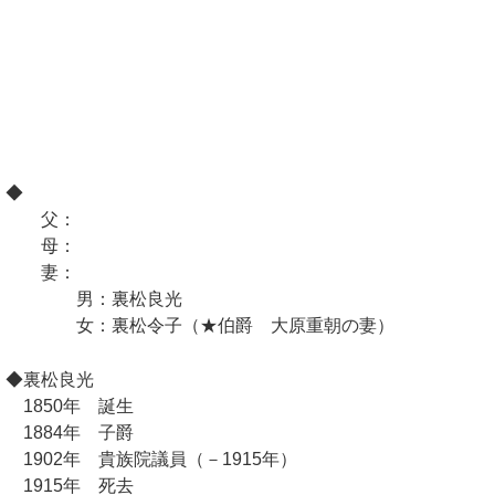
◆
父：
母：
妻：
男：裏松良光
女：裏松令子（★伯爵 大原重朝の妻）
◆裏松良光
1850年 誕生
1884年 子爵
1902年 貴族院議員（－1915年）
1915年 死去