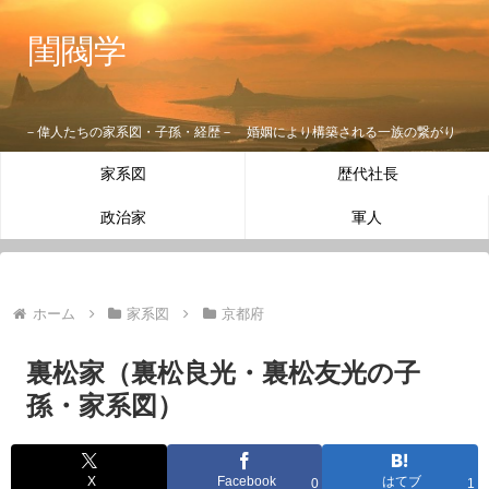
閨閥学
－偉人たちの家系図・子孫・経歴－ 婚姻により構築される一族の繋がり
家系図
歴代社長
政治家
軍人
ホーム
家系図
京都府
裏松家（裏松良光・裏松友光の子
孫・家系図）
X
Facebook
はてブ
0
1