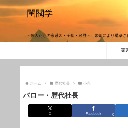
閨閥学
－偉人たちの家系図・子孫・経歴－ 婚姻により構築さ
家
ホーム
歴代社長
小売
バロー・歴代社長
X
Facebook
0