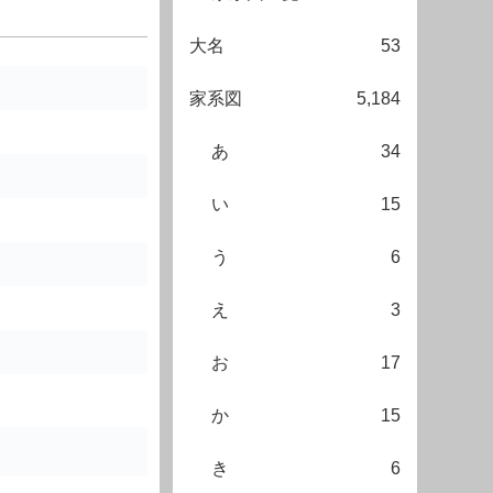
大名
53
家系図
5,184
あ
34
い
15
う
6
え
3
お
17
か
15
き
6