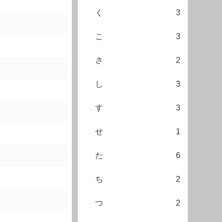
く
3
こ
3
さ
2
し
3
す
3
せ
1
た
6
ち
2
つ
2