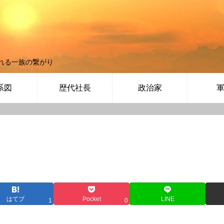
れる一族の繋がり
系図
歴代社長
政治家
はてブ
Pocket
LINE
1
0