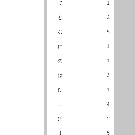
て
1
と
2
な
5
に
1
の
1
は
3
ひ
1
ふ
4
ほ
5
ま
5