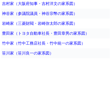
吉村家（大阪府知事・吉村洋文の家系図）
神谷家（参議院議員・神谷宗幣の家系図）
岩崎家（三菱財閥・岩崎弥太郎の家系図）
豊田家（トヨタ自動車社長・豊田章男の家系図）
竹中家（竹中工務店社長・竹中統一の家系図）
笹川家（笹川良一の家系図）