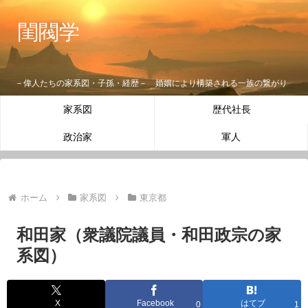
閨閥学
－偉人たちの家系図・子孫・経歴－ 婚姻により構築される一族の繋がり
家系図
歴代社長
政治家
軍人
ホーム
家系図
東京都
和田家（衆議院議員・和田政宗の家
系図）
X
Facebook
はてブ
0
1