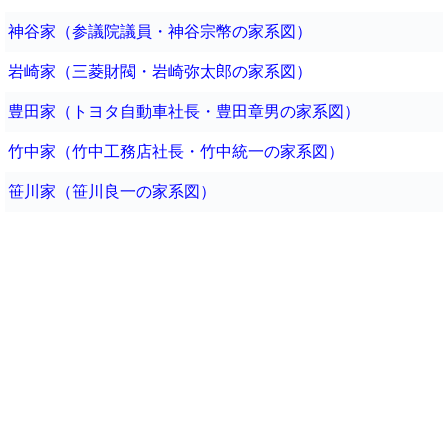
神谷家（参議院議員・神谷宗幣の家系図）
岩崎家（三菱財閥・岩崎弥太郎の家系図）
豊田家（トヨタ自動車社長・豊田章男の家系図）
竹中家（竹中工務店社長・竹中統一の家系図）
笹川家（笹川良一の家系図）