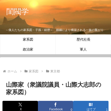
閨閥学
－偉人たちの家系図・子孫・経歴－ 婚姻により構築される一族の繋がり
家系図
歴代社長
政治家
軍人
ホーム
家系図
東京都
山際家（衆議院議員・山際大志郎の
家系図）
X
Facebook
はてブ
0
1