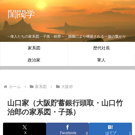
閨閥学
－偉人たちの家系図・子孫・経歴－ 婚姻により構築される一族の繋がり
家系図
歴代社長
政治家
軍人
ホーム
家系図
大阪府
山口家（大阪貯蓄銀行頭取・山口竹
治郎の家系図・子孫）
X
Facebook
はてブ
0
1