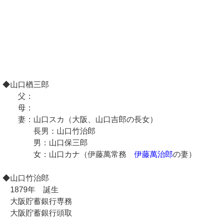
◆山口楢三郎
父：
母：
妻：山口スカ（大阪、山口吉郎の長女）
長男：山口竹治郎
男：山口保三郎
女：山口カナ（伊藤萬常務
伊藤萬治郎
の妻）
◆山口竹治郎
1879年 誕生
大阪貯蓄銀行専務
大阪貯蓄銀行頭取