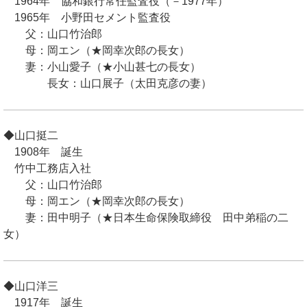
1964年 協和銀行常任監査役（－1977年）
1965年 小野田セメント監査役
父：山口竹治郎
母：岡エン（★岡幸次郎の長女）
妻：小山愛子（★小山甚七の長女）
長女：山口展子（太田克彦の妻）
◆山口挺二
1908年 誕生
竹中工務店入社
父：山口竹治郎
母：岡エン（★岡幸次郎の長女）
妻：田中明子（★日本生命保険取締役 田中弟稲の二
女）
◆山口洋三
1917年 誕生