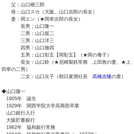
父：山口楢三郎
母：山口スカ（大阪、山口吉郎の長女）
妻：岡エン（★岡幸次郎の長女）
長男：山口隆一
二男：山口挺二
三男：山口洋三
四男：山口徹四
五男：山口彰五【岡彰五】（★岡の養子）
長女：山口鈴（★尼崎製鉄常務 上田敦の妻、★上
田寧の二男）
二女：山口次子（朝日麦酒社長
高橋吉隆
の妻）
◆山口隆一
1905年 誕生
1929年 関西学院大学高商部卒業
山口銀行入行
大阪貯蓄銀行
1962年 協和銀行常務