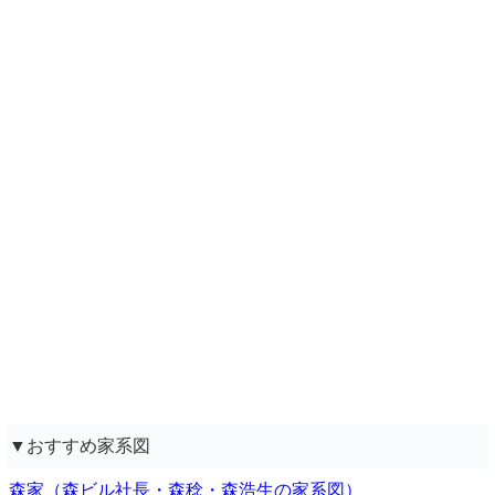
▼おすすめ家系図
森家（森ビル社長・森稔・森浩生の家系図）