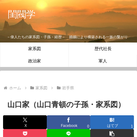
閨閥学
－偉人たちの家系図・子孫・経歴－ 婚姻により構築される一族の繋がり
家系図
歴代社長
政治家
軍人
ホーム
家系図
岩手県
山口家（山口青頓の子孫・家系図）
X
Facebook
はてブ
0
1