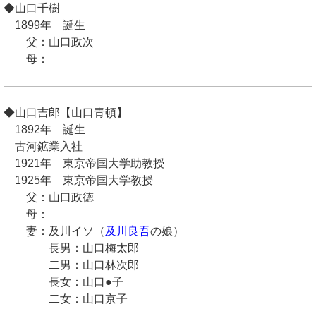
◆山口千樹
1899年 誕生
父：山口政次
母：
◆山口吉郎【山口青頓】
1892年 誕生
古河鉱業入社
1921年 東京帝国大学助教授
1925年 東京帝国大学教授
父：山口政徳
母：
妻：及川イソ（
及川良吾
の娘）
長男：山口梅太郎
二男：山口林次郎
長女：山口●子
二女：山口京子