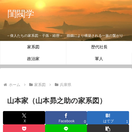
閨閥学
－偉人たちの家系図・子孫・経歴－ 婚姻により構築される一族の繋がり
家系図
歴代社長
政治家
軍人
ホーム
家系図
兵庫県
山本家（山本昴之助の家系図）
X
Facebook
はてブ
0
1