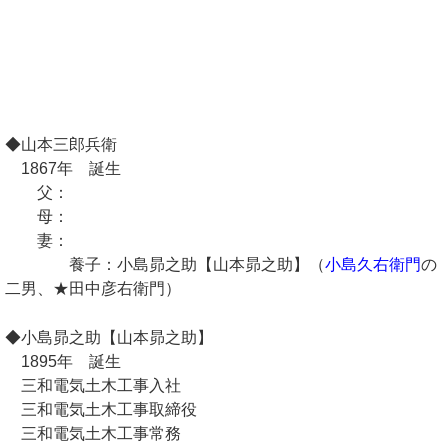
◆山本三郎兵衛
1867年 誕生
父：
母：
妻：
養子：小島昴之助【山本昴之助】（
小島久右衛門
の
二男、★田中彦右衛門）
◆小島昴之助【山本昴之助】
1895年 誕生
三和電気土木工事入社
三和電気土木工事取締役
三和電気土木工事常務