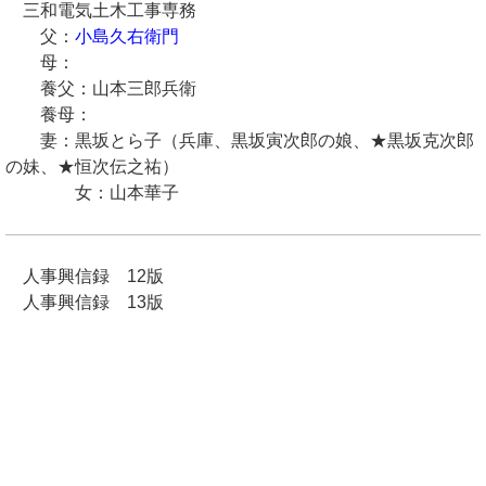
三和電気土木工事専務
父：
小島久右衛門
母：
養父：山本三郎兵衛
養母：
妻：黒坂とら子（兵庫、黒坂寅次郎の娘、★黒坂克次郎
の妹、★恒次伝之祐）
女：山本華子
人事興信録 12版
人事興信録 13版