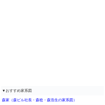
▼おすすめ家系図
森家（森ビル社長・森稔・森浩生の家系図）