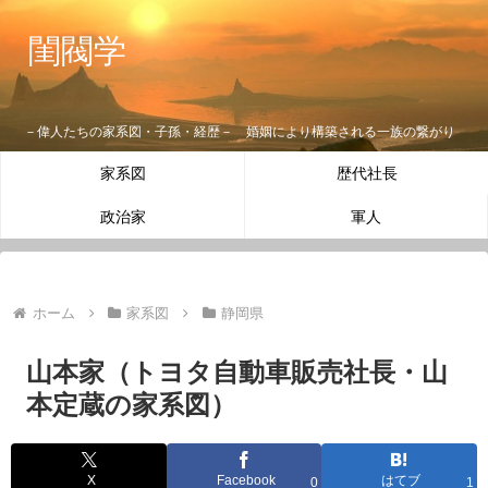
閨閥学
－偉人たちの家系図・子孫・経歴－ 婚姻により構築される一族の繋がり
家系図
歴代社長
政治家
軍人
ホーム
家系図
静岡県
山本家（トヨタ自動車販売社長・山
本定蔵の家系図）
X
Facebook
はてブ
0
1