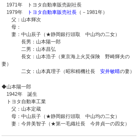
1971年 トヨタ自動車販売副社長
1979年
トヨタ自動車販売社長
（－1981年）
父：山本輝次
母：
妻：中山辰子（★静岡銀行頭取 中山均の二女）
長男：山本陽一郎
二男：山本昌弘
長女：山本浩子（東京海上火災保険 野崎輝夫の
妻）
二女：山本真理子（昭和精機社長
安井敏晴
の妻）
◆山本陽一郎
1942年 誕生
トヨタ自動車工業
父：山本定蔵
母：中山辰子（★静岡銀行頭取 中山均の二女）
妻：今井美智子（★第一毛織社長 今井貞一の四女）