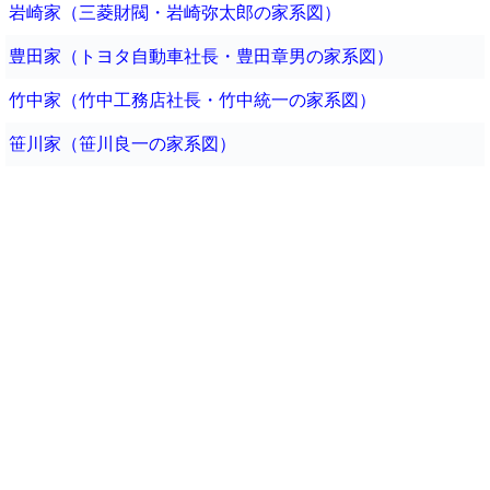
岩崎家（三菱財閥・岩崎弥太郎の家系図）
豊田家（トヨタ自動車社長・豊田章男の家系図）
竹中家（竹中工務店社長・竹中統一の家系図）
笹川家（笹川良一の家系図）