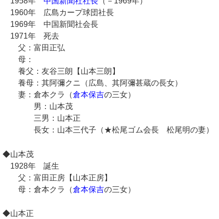
1958年
中国新聞社社長
（－1969年）
1960年 広島カープ球団社長
1969年 中国新聞社会長
1971年 死去
父：富田正弘
母：
養父：友谷三朗【山本三朗】
養母：其阿彌クニ（広島、其阿彌甚蔵の長女）
妻：倉本クラ（
倉本保吉
の三女）
男：山本茂
三男：山本正
長女：山本三代子（★松尾ゴム会長 松尾明の妻）
◆山本茂
1928年 誕生
父：富田正房【山本正房】
母：倉本クラ（
倉本保吉
の三女）
◆山本正