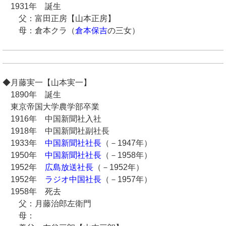
1931年 誕生
父：富田正房【山本正房】
母：倉本クラ（
倉本保吉
の三女）
◆月藤実一【山本実一】
1890年 誕生
東京帝国大学農学部卒業
1916年 中国新聞社入社
1918年 中国新聞社副社長
1933年
中国新聞社社長
（－1947年）
1950年
中国新聞社社長
（－1958年）
1952年
広島放送社長
（－1952年）
1952年
ラジオ中国社長
（－1957年）
1958年 死去
父：月藤治郎左衛門
母：