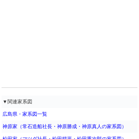
▼関連家系図
広島県・家系図一覧
神原家（常石造船社長・神原勝成・神原真人の家系図）
松田家（マツダ社長・松田耕平・松田重次郎の家系図）