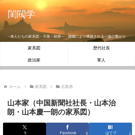
閨閥学
－偉人たちの家系図・子孫・経歴－ 婚姻により構築される一族の繋がり
家系図
歴代社長
政治家
軍人
ホーム
家系図
広島県
山本家（中国新聞社社長・山本治
朗・山本慶一朗の家系図）
X
Facebook
はてブ
0
1