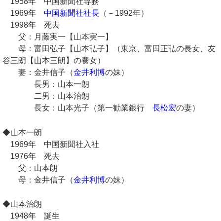
1958年 中国新聞社専務
1969年
中国新聞社社長
（－1992年）
1998年 死去
父：月藤実一【山本実一】
母：富田弘子【山本弘子】（東京、富田正弘の長女、友
谷三朗【山本三朗】の養女）
妻：金井信子（
金井利博
の妹）
長男：山本一朗
二男：山本治朗
長女：山本光子（第一勧業銀行
長松宏
の妻）
◆山本一朗
1969年 中国新聞社入社
1976年 死去
父：山本朗
母：金井信子（
金井利博
の妹）
◆山本治朗
1948年 誕生