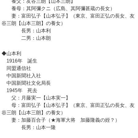
養父：友谷三朗【山本三朗】
養母：其阿彌クニ（広島、其阿彌甚蔵の長女）
妻：富田弘子【山本弘子】（東京、富田正弘の長女、友
谷三朗【山本三朗】の養女）
長男：山本利
二男：山本朗
◆山本利
1916年 誕生
同盟通信社
中国新聞社入社
中国新聞社文化局長
1945年 死去
父：月藤実一【山本実一】
母：富田弘子【山本弘子】（東京、富田正弘の長女、友
谷三朗【山本三朗】の養女）
妻：加藤百合子（★海軍大将 加藤隆義の姪？）
長男：山本一隆