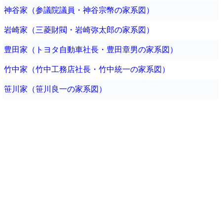
神谷家（参議院議員・神谷宗幣の家系図）
岩崎家（三菱財閥・岩崎弥太郎の家系図）
豊田家（トヨタ自動車社長・豊田章男の家系図）
竹中家（竹中工務店社長・竹中統一の家系図）
笹川家（笹川良一の家系図）