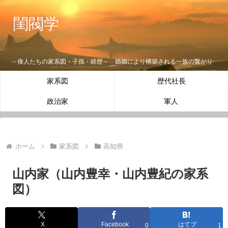
閨閥学
－偉人たちの家系図・子孫・経歴－ 婚姻により構築される一族の繋がり
家系図
歴代社長
政治家
軍人
ホーム
家系図
高知県
山内家（山内豊幸・山内豊紀の家系
図）
X
Facebook
はてブ
0
1