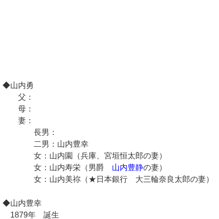
◆山内勇
父：
母：
妻：
長男：
二男：山内豊幸
女：山内園（兵庫、宮垣恒太郎の妻）
女：山内寿栄（男爵
山内豊静
の妻）
女：山内美祢（★日本銀行 大三輪奈良太郎の妻）
◆山内豊幸
1879年 誕生