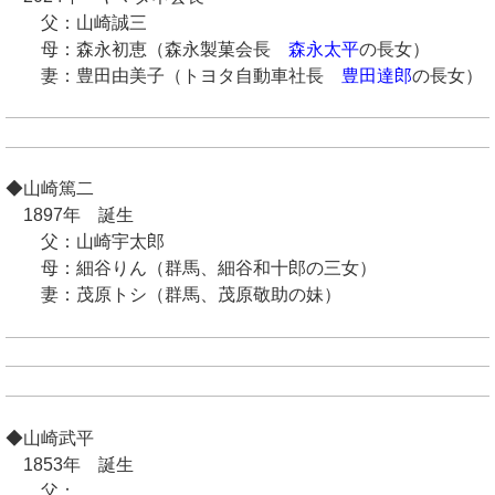
父：山崎誠三
母：森永初恵（森永製菓会長
森永太平
の長女）
妻：豊田由美子（トヨタ自動車社長
豊田達郎
の長女）
◆山崎篤二
1897年 誕生
父：山崎宇太郎
母：細谷りん（群馬、細谷和十郎の三女）
妻：茂原トシ（群馬、茂原敬助の妹）
◆山崎武平
1853年 誕生
父：