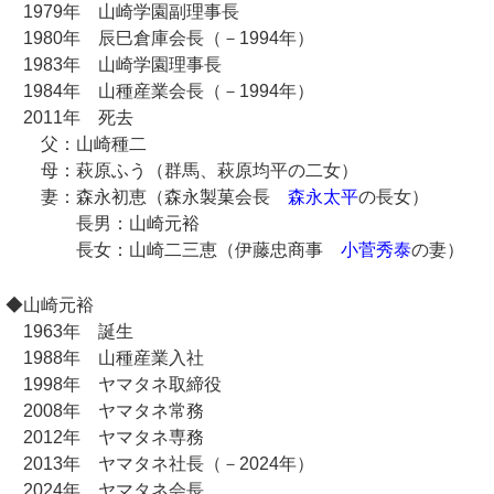
1979年 山崎学園副理事長
1980年 辰巳倉庫会長（－1994年）
1983年 山崎学園理事長
1984年 山種産業会長（－1994年）
2011年 死去
父：山崎種二
母：萩原ふう（群馬、萩原均平の二女）
妻：森永初恵（森永製菓会長
森永太平
の長女）
長男：山崎元裕
長女：山崎二三恵（伊藤忠商事
小菅秀泰
の妻）
◆山崎元裕
1963年 誕生
1988年 山種産業入社
1998年 ヤマタネ取締役
2008年 ヤマタネ常務
2012年 ヤマタネ専務
2013年 ヤマタネ社長（－2024年）
2024年 ヤマタネ会長