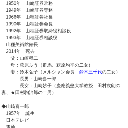
1950年 山崎証券常務
1949年 山崎証券専務
1966年 山種証券社長
1990年 山種証券会長
1992年 山種証券取締役相談役
1993年 山種証券相談役
山種美術館館長
2014年 死去
父：山崎種二
母：萩原ふう（群馬、萩原均平の二女）
妻：鈴木弘子（メルシャン会長
鈴木三千代
の二女）
長男：山崎喜一郎
長女：山崎妙子（慶應義塾大学教授 田村次朗の
妻、★田村駒治郎の二男）
◆山崎喜一郎
1957年 誕生
日本テレビ
電通