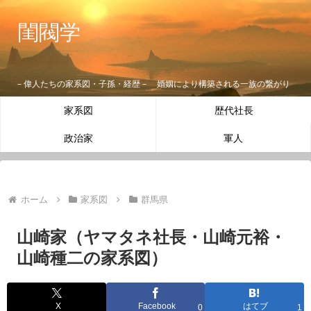
閨閥学
－偉人たちの家系図・子孫・経歴－ 婚姻により構築される一族の繋がり
家系図
歴代社長
政治家
軍人
ホーム
家系図
群馬県
山崎家（ヤマタネ社長・山崎元裕・
山崎種二の家系図）
X
Facebook
はてブ
0
1