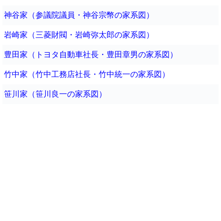
神谷家（参議院議員・神谷宗幣の家系図）
岩崎家（三菱財閥・岩崎弥太郎の家系図）
豊田家（トヨタ自動車社長・豊田章男の家系図）
竹中家（竹中工務店社長・竹中統一の家系図）
笹川家（笹川良一の家系図）