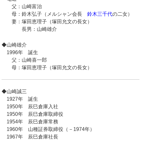
父：山崎富治
母：鈴木弘子（メルシャン会長
鈴木三千代
の二女）
妻：塚田恵理子（塚田允文の長女）
長男：山崎雄介
◆山崎雄介
1996年 誕生
父：山崎喜一郎
母：塚田恵理子（塚田允文の長女）
◆山崎誠三
1927年 誕生
1950年 辰巳倉庫入社
1950年 辰巳倉庫取締役
1954年 辰巳倉庫常務
1960年 山種証券取締役（－1974年）
1967年 辰巳倉庫社長