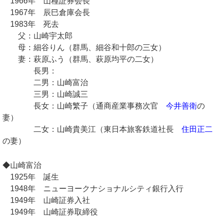
1966年 山種証券会長
1967年 辰巳倉庫会長
1983年 死去
父：山崎宇太郎
母：細谷りん（群馬、細谷和十郎の三女）
妻：萩原ふう（群馬、萩原均平の二女）
長男：
二男：山崎富治
三男：山崎誠三
長女：山崎繁子（通商産業事務次官
今井善衛
の
妻）
二女：山崎貴美江（東日本旅客鉄道社長
住田正二
の妻）
◆山崎富治
1925年 誕生
1948年 ニューヨークナショナルシティ銀行入行
1949年 山崎証券入社
1949年 山崎証券取締役