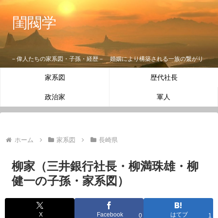
閨閥学
－偉人たちの家系図・子孫・経歴－ 婚姻により構築される一族の繋がり
家系図
歴代社長
政治家
軍人
ホーム
家系図
長崎県
柳家（三井銀行社長・柳満珠雄・柳
健一の子孫・家系図）
X
Facebook
はてブ
0
1