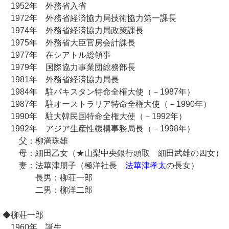
1952年 外務省入省
1972年 外務省経済協力局技術協力第一課長
1974年 外務省経済協力局政策課長
1975年 外務省大臣官房会計課長
1977年 在シアトル総領事
1979年 国際協力事業団総務部長
1981年 外務省経済協力局長
1984年 駐パキスタン特命全権大使（－1987年）
1987年 駐オーストラリア特命全権大使（－1990年）
1990年 駐大韓民国特命全権大使（－1992年）
1992年 アジア生産性機構事務局長（－1998年）
父：柳満珠雄
母：細田乙女（★山梨中央銀行頭取 細田武雄の四女）
妻：法華津朋子（極洋社長
法華津孝太
の長女）
長男：柳荘一郎
二男：柳洋二郎
◆柳荘一郎
1960年 誕生