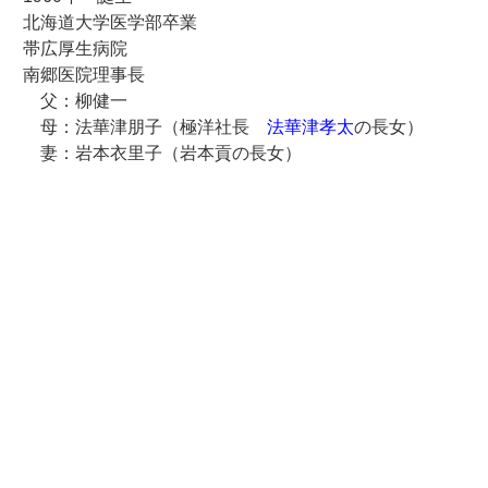
北海道大学医学部卒業
帯広厚生病院
南郷医院理事長
父：柳健一
母：法華津朋子（極洋社長
法華津孝太
の長女）
妻：岩本衣里子（岩本貢の長女）