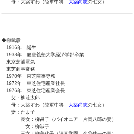
母：大築すわ（陸軍中将
大築尚志
の七女）
◆柳武彦
1916年 誕生
1938年 慶應義塾大学経済学部卒業
東京芝浦電気
東芝商事常務
1970年 東芝商事専務
1972年 東芝住宅産業社長
1976年 東芝住宅産業会長
父：柳荘太郎
母：大築すわ（陸軍中将
大築尚志
の七女）
妻：たま子
長女：柳昌子（パイオニア 片岡八郎の妻）
二女：柳淑子
三女：柳美代子（清真学園 金谷佳一の妻）