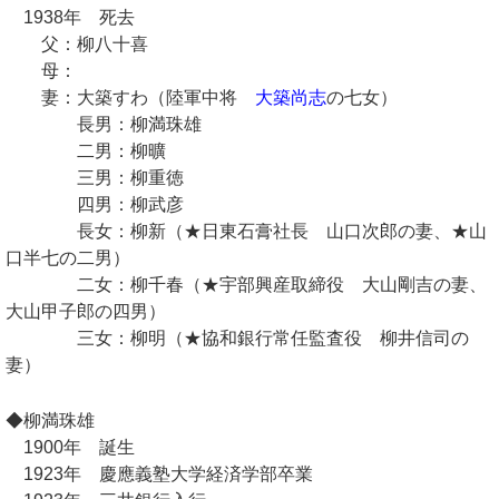
1938年 死去
父：柳八十喜
母：
妻：大築すわ（陸軍中将
大築尚志
の七女）
長男：柳満珠雄
二男：柳曠
三男：柳重徳
四男：柳武彦
長女：柳新（★日東石膏社長 山口次郎の妻、★山
口半七の二男）
二女：柳千春（★宇部興産取締役 大山剛吉の妻、
大山甲子郎の四男）
三女：柳明（★協和銀行常任監査役 柳井信司の
妻）
◆柳満珠雄
1900年 誕生
1923年 慶應義塾大学経済学部卒業