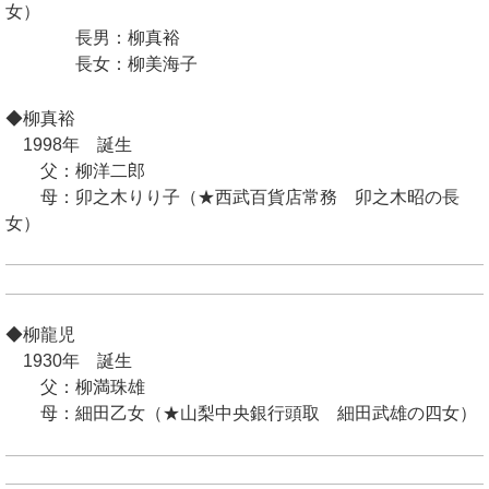
女）
長男：柳真裕
長女：柳美海子
◆柳真裕
1998年 誕生
父：柳洋二郎
母：卯之木りり子（★西武百貨店常務 卯之木昭の長
女）
◆柳龍児
1930年 誕生
父：柳満珠雄
母：細田乙女（★山梨中央銀行頭取 細田武雄の四女）