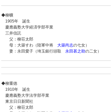
◆柳曠
1905年 誕生
慶應義塾大学経済学部卒業
三井信託
父：柳荘太郎
母：大築すわ（陸軍中将
大築尚志
の七女）
妻：永田愛子（埼玉銀行頭取
永田甚之助
の二女）
◆柳重徳
1910年 誕生
慶應義塾大学法学部卒業
東京日日新聞社
父：柳荘太郎