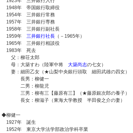
1923年 三井銀行入行
1948年 帝国銀行取締役
1954年 三井銀行常務
1957年 三井銀行専務
1958年 三井銀行副社長
1959年
三井銀行社長
（－1965年）
1965年 三井銀行相談役
1983年 死去
父：柳荘太郎
母：大築すわ（陸軍中将
大築尚志
の七女）
妻：細田乙女（★山梨中央銀行頭取 細田武雄の四女）
長男：柳健一
二男：柳龍児
三男：柳有三【藤原有三】（★藤原銀次郎の養子）
長女：柳滋子（東海大学教授 半田俊之介の妻）
◆柳健一
1927年 誕生
1952年 東京大学法学部政治学科卒業