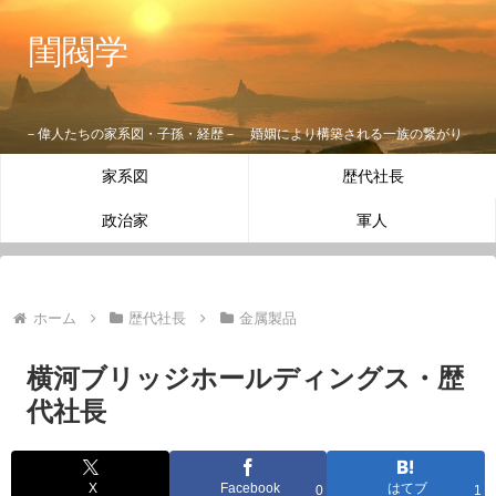
閨閥学
－偉人たちの家系図・子孫・経歴－ 婚姻により構築される一族の繋がり
家系図
歴代社長
政治家
軍人
ホーム
歴代社長
金属製品
横河ブリッジホールディングス・歴
代社長
X
Facebook
はてブ
0
1