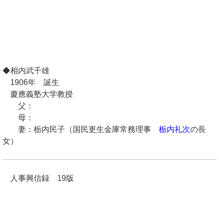
◆相内武千雄
1906年 誕生
慶應義塾大学教授
父：
母：
妻：栃内民子（国民更生金庫常務理事
栃内礼次
の長
女）
人事興信録 19版