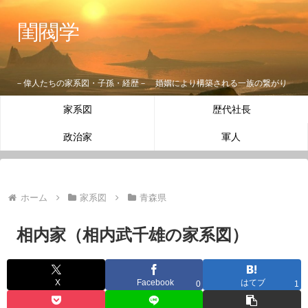
閨閥学
－偉人たちの家系図・子孫・経歴－ 婚姻により構築される一族の繋がり
家系図
歴代社長
政治家
軍人
ホーム
家系図
青森県
相内家（相内武千雄の家系図）
X
Facebook
はてブ
0
1