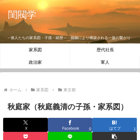
閨閥学
－偉人たちの家系図・子孫・経歴－ 婚姻により構築される一族の繋がり
家系図
歴代社長
政治家
軍人
ホーム
家系図
東京都
秋庭家（秋庭義清の子孫・家系図）
X
Facebook
はてブ
0
1