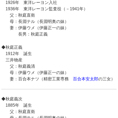
1926年 東洋レーヨン入社
1936年 東洋レーヨン監査役（－1941年）
父：秋庭直衛
母：長淵テル（長淵明奥の妹）
妻：伊藤ウメ（伊藤正一の妹）
長男：秋庭正義
◆秋庭正義
1912年 誕生
三井物産
父：秋庭義清
母：伊藤ウメ（伊藤正一の妹）
妻：百合本ナツ（精密工業専務
百合本安太郎
の三女）
◆秋庭義次
1885年 誕生
父：秋庭直衛
母：長淵テル（長淵明奥の妹）