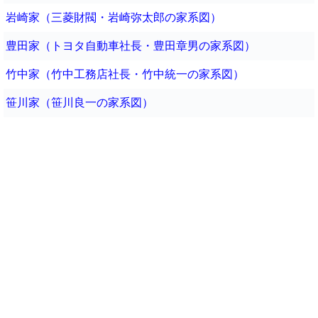
岩崎家（三菱財閥・岩崎弥太郎の家系図）
豊田家（トヨタ自動車社長・豊田章男の家系図）
竹中家（竹中工務店社長・竹中統一の家系図）
笹川家（笹川良一の家系図）