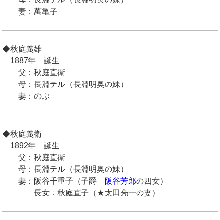
妻：萬亀子
◆秋庭義雄
1887年 誕生
父：秋庭直衛
母：長淵テル（長淵明奥の妹）
妻：のぶ
◆秋庭義衛
1892年 誕生
父：秋庭直衛
母：長淵テル（長淵明奥の妹）
妻：阪谷千重子（子爵
阪谷芳郎
の四女）
長女：秋庭直子（★太田亮一の妻）