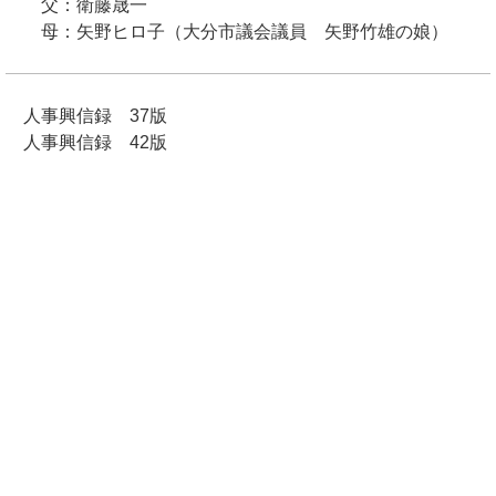
父：衛藤晟一
母：矢野ヒロ子（大分市議会議員 矢野竹雄の娘）
人事興信録 37版
人事興信録 42版