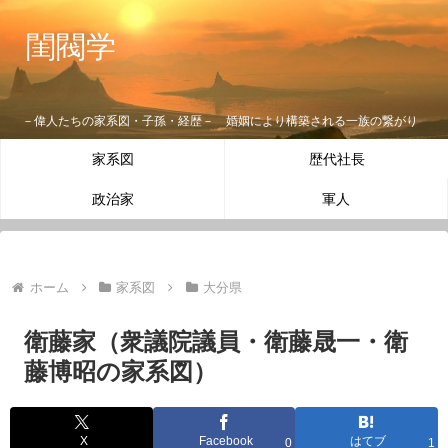
閨閥学
－偉人たちの家系図・子孫・経歴－ 婚姻により構築される一族の繋がり
家系図
歴代社長
政治家
軍人
ホーム
家系図
大分県
衛藤家（衆議院議員・衛藤晟一・衛
藤博昭の家系図）
X
Facebook
はてブ
0
1