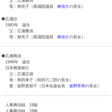
父：広瀬勝貞
母：林尭子（衆議院議員
林佳介
の長女）
◆広瀬諒
1983年 誕生
父：広瀬勝貞
母：林尭子（衆議院議員
林佳介
の長女）
◆広瀬興貞
1946年 誕生
日本興業銀行
父：広瀬正雄
母：和田孝子（和田六二郎の長女）
妻：坂野真智子（日本化薬会長
坂野常和
の長女）
人事興信録 19版
人事興信録 28版