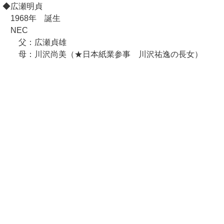
◆広瀬明貞
1968年 誕生
NEC
父：広瀬貞雄
母：川沢尚美（★日本紙業参事 川沢祐逸の長女）