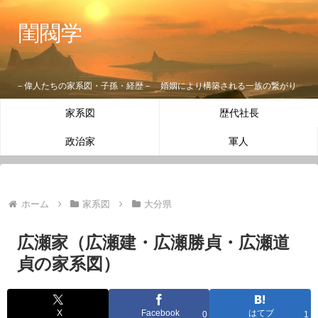
閨閥学
－偉人たちの家系図・子孫・経歴－ 婚姻により構築される一族の繋がり
家系図
歴代社長
政治家
軍人
ホーム
家系図
大分県
広瀬家（広瀬建・広瀬勝貞・広瀬道
貞の家系図）
X
Facebook
はてブ
0
1