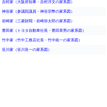
吉村家（大阪府知事・吉村洋文の家系図）
神谷家（参議院議員・神谷宗幣の家系図）
岩崎家（三菱財閥・岩崎弥太郎の家系図）
豊田家（トヨタ自動車社長・豊田章男の家系図）
竹中家（竹中工務店社長・竹中統一の家系図）
笹川家（笹川良一の家系図）