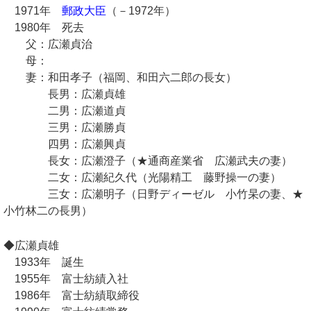
1971年
郵政大臣
（－1972年）
1980年 死去
父：広瀬貞治
母：
妻：和田孝子（福岡、和田六二郎の長女）
長男：広瀬貞雄
二男：広瀬道貞
三男：広瀬勝貞
四男：広瀬興貞
長女：広瀬澄子（★通商産業省 広瀬武夫の妻）
二女：広瀬紀久代（光陽精工 藤野操一の妻）
三女：広瀬明子（日野ディーゼル 小竹杲の妻、★
小竹林二の長男）
◆広瀬貞雄
1933年 誕生
1955年 富士紡績入社
1986年 富士紡績取締役