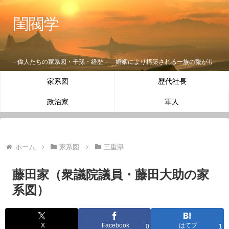
閨閥学
－偉人たちの家系図・子孫・経歴－ 婚姻により構築される一族の繋がり
家系図
歴代社長
政治家
軍人
ホーム
家系図
三重県
藤田家（衆議院議員・藤田大助の家
系図）
X
Facebook
はてブ
0
1