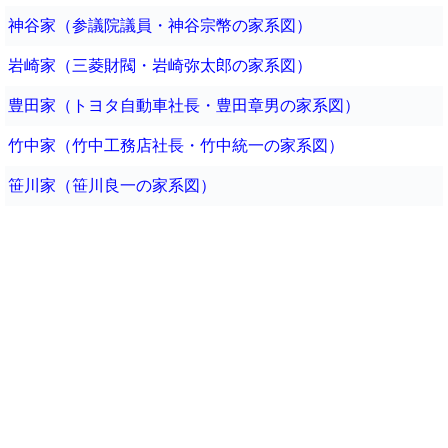
神谷家（参議院議員・神谷宗幣の家系図）
岩崎家（三菱財閥・岩崎弥太郎の家系図）
豊田家（トヨタ自動車社長・豊田章男の家系図）
竹中家（竹中工務店社長・竹中統一の家系図）
笹川家（笹川良一の家系図）