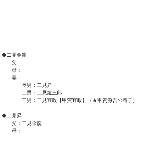
◆二見金龍
父：
母：
妻：
長男：二見昇
二男：二見鏡三郎
三男：二見宜政【甲賀宜政】（★甲賀源吾の養子）
◆二見昇
父：二見金龍
母：