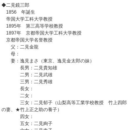
◆二見鏡三郎
1856 年誕生
帝国大学工科大学教授
1895年 第三高等学校教授
1897年 京都帝国大学工科大学教授
京都帝国大学名誉教授
父：二見金龍
母：
妻：逸見まさ（東京、逸見金太郎の妹）
長男：二見貴知雄
二男：二見武雄
三男：二見秀雄
長女：
二女：
三女：二見郁子（山梨高等工業学校教授 竹上四郎
の妻、★竹上正之助の養子）
四女：
五女：二見絢子