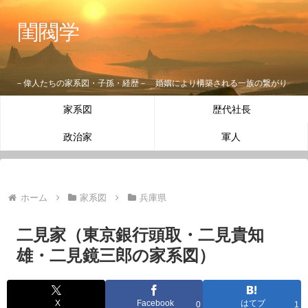
閨閥学
－偉人たちの家系図・子孫・経歴－ 婚姻により構築される一族の繋がり
家系図
歴代社長
政治家
軍人
ホーム
家系図
兵庫県
二見家（東京銀行頭取・二見貴知
雄・二見鏡三郎の家系図）
X
Facebook
はてブ
0
1