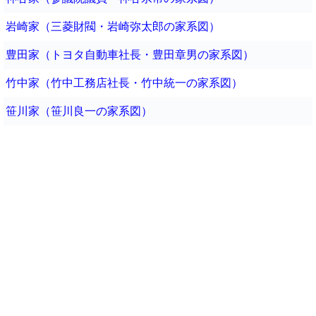
岩崎家（三菱財閥・岩崎弥太郎の家系図）
豊田家（トヨタ自動車社長・豊田章男の家系図）
竹中家（竹中工務店社長・竹中統一の家系図）
笹川家（笹川良一の家系図）