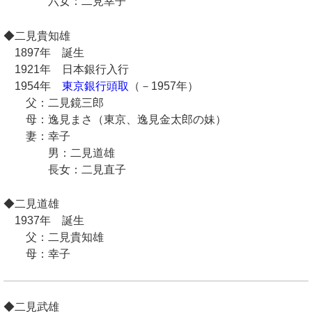
六女：二見幸子
◆二見貴知雄
1897年 誕生
1921年 日本銀行入行
1954年
東京銀行頭取
（－1957年）
父：二見鏡三郎
母：逸見まさ（東京、逸見金太郎の妹）
妻：幸子
男：二見道雄
長女：二見直子
◆二見道雄
1937年 誕生
父：二見貴知雄
母：幸子
◆二見武雄