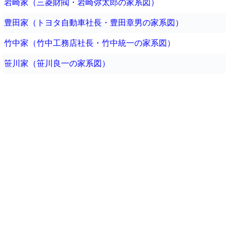
岩崎家（三菱財閥・岩崎弥太郎の家系図）
豊田家（トヨタ自動車社長・豊田章男の家系図）
竹中家（竹中工務店社長・竹中統一の家系図）
笹川家（笹川良一の家系図）