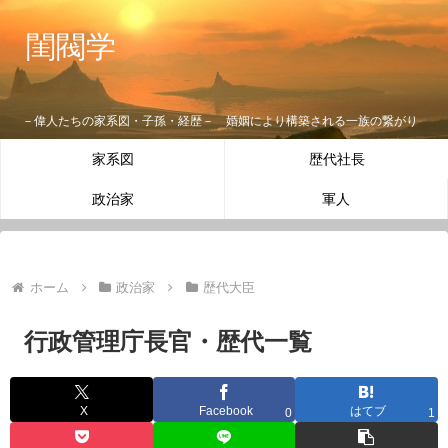
閨閥学
－偉人たちの家系図・子孫・経歴－ 婚姻により構築される一族の繋がり
家系図
歴代社長
政治家
軍人
ホーム
政治家
歴代大臣
行政管理庁長官・歴代一覧
X
Facebook
はてブ
0
1