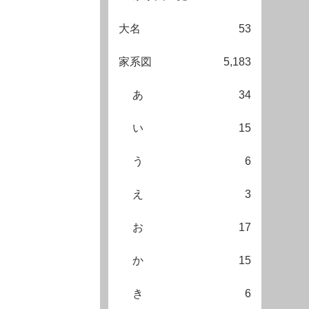
大名
53
家系図
5,183
あ
34
い
15
う
6
え
3
お
17
か
15
き
6