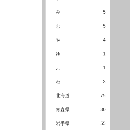
み
5
む
5
や
4
ゆ
1
よ
1
わ
3
北海道
75
青森県
30
岩手県
55