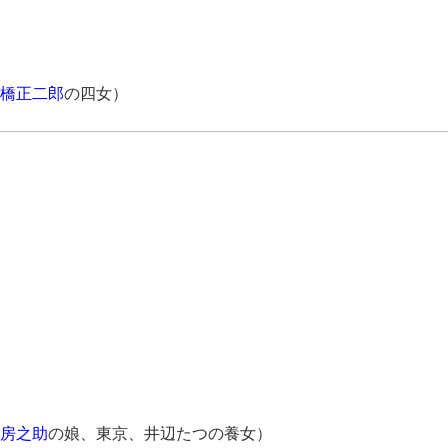
橋正二郎
の四女）
房之助
の娘、東京、井辺たつの養女）