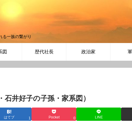
れる一族の繋がり
系図
歴代社長
政治家
・石井好子の子孫・家系図）
はてブ
Pocket
LINE
1
0