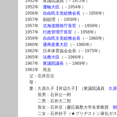
1952年 衆議院議員（－1972年）
1952年
運輸大臣
（－1954年）
1956年
自由民主党総務会長
（－1956年）
1957年 副総理（－1958年）
1957年
北海道開発庁長官
（－1958年）
1957年
行政管理庁長官
（－1958年）
1959年
自由民主党総務会長
（－1960年）
1960年
通商産業大臣
（－1960年）
1962年 日本体育協会会長（－1975年）
1965年
法務大臣
（－1966年）
1967年
衆議院議長
（－1969年）
1981年 死去
父：石井百次
母：
妻：久原久子【井辺久子】（衆議院議員
久原
長男：石井公一郎
二男：石井大二郎
長女：石井京（慶応義塾大学名誉教授
朝
二女：石井好子（★ブリヂストン液化ガス常