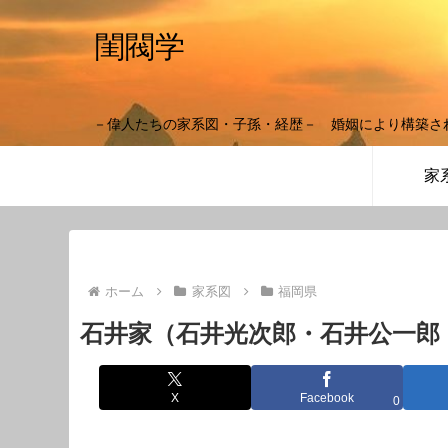
閨閥学
－偉人たちの家系図・子孫・経歴－ 婚姻により構築さ
家
ホーム
家系図
福岡県
石井家（石井光次郎・石井公一郎
X
Facebook
0