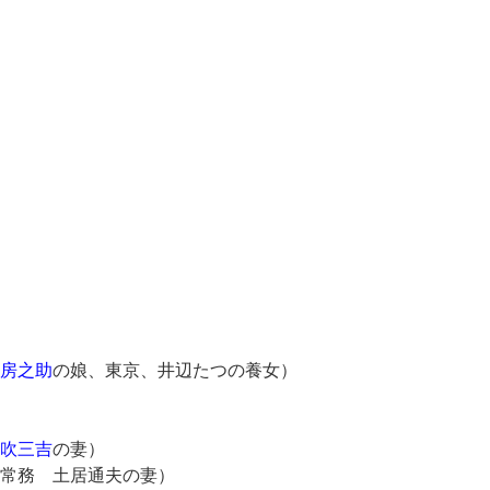
房之助
の娘、東京、井辺たつの養女）
吹三吉
の妻）
務 土居通夫の妻）