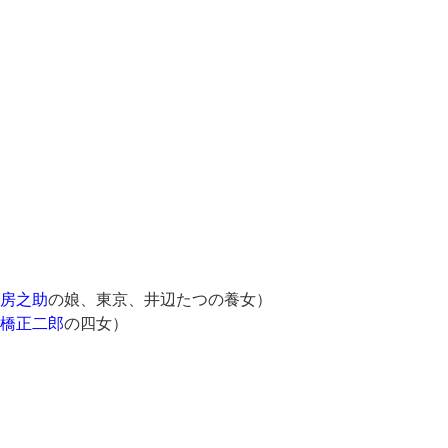
）
房之助
の娘、東京、井辺たつの養女）
橋正二郎
の四女）