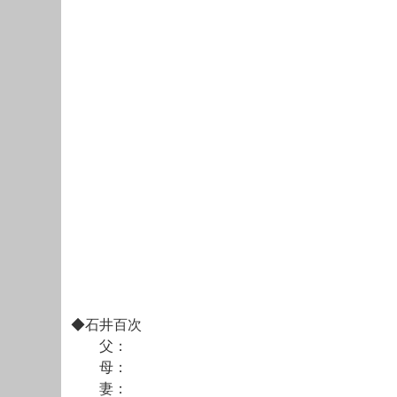
◆石井百次
父：
母：
妻：