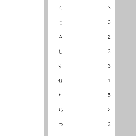
く
3
こ
3
さ
2
し
3
す
3
せ
1
た
5
ち
2
つ
2