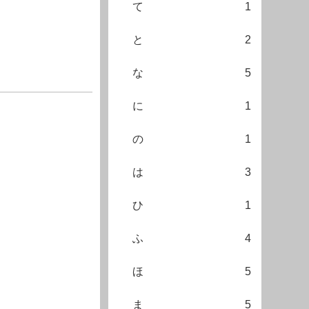
て
1
と
2
な
5
に
1
の
1
は
3
ひ
1
ふ
4
ほ
5
ま
5