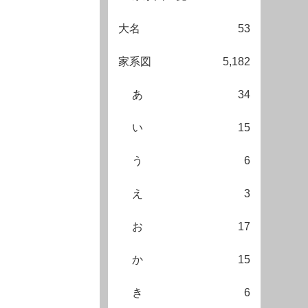
大名
53
家系図
5,182
あ
34
い
15
う
6
え
3
お
17
か
15
き
6