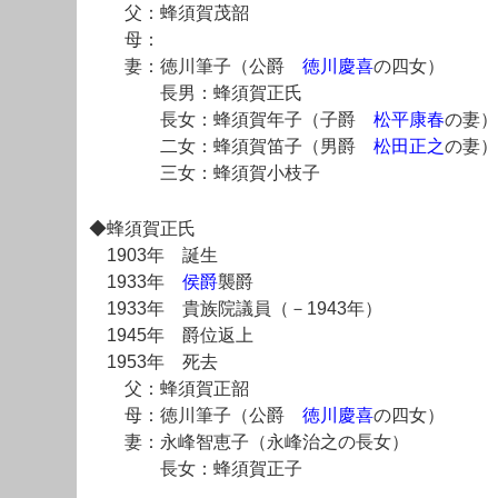
父：蜂須賀茂韶
母：
妻：徳川筆子（公爵
徳川慶喜
の四女）
長男：蜂須賀正氏
長女：蜂須賀年子（子爵
松平康春
の妻）
二女：蜂須賀笛子（男爵
松田正之
の妻）
三女：蜂須賀小枝子
◆蜂須賀正氏
1903年 誕生
1933年
侯爵
襲爵
1933年 貴族院議員（－1943年）
1945年 爵位返上
1953年 死去
父：蜂須賀正韶
母：徳川筆子（公爵
徳川慶喜
の四女）
妻：永峰智恵子（永峰治之の長女）
長女：蜂須賀正子