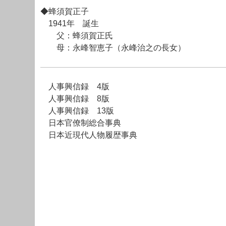
◆蜂須賀正子
1941年 誕生
父：蜂須賀正氏
母：永峰智恵子（永峰治之の長女）
人事興信録 4版
人事興信録 8版
人事興信録 13版
日本官僚制総合事典
日本近現代人物履歴事典