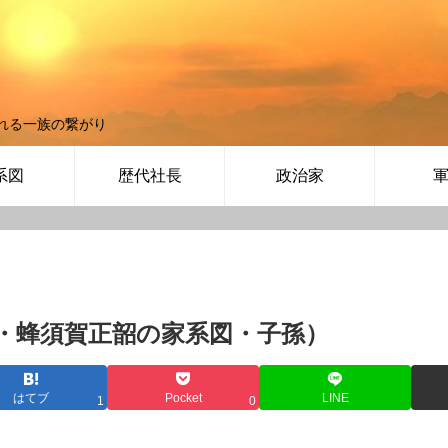
れる一族の繋がり
系図
歴代社長
政治家
・蜂須賀正韶の家系図・子孫）
はてブ
Pocket
LINE
1
0