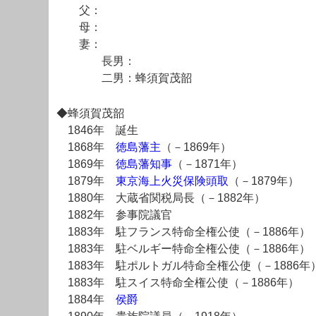
父：
母：
妻：
長男：
二男：蜂須賀茂韶
◆蜂須賀茂韶
1846年 誕生
1868年
徳島藩主
（－1869年）
1869年
徳島藩知事
（－1871年）
1879年
東京海上火災保険頭取
（－1879年）
1880年 大蔵省関税局長（－1882年）
1882年 参事院議官
1883年 駐フランス特命全権公使（－1886年）
1883年 駐ベルギー特命全権公使（－1886年）
1883年 駐ポルトガル特命全権公使（－1886年
1883年 駐スイス特命全権公使（－1886年）
1884年
侯爵