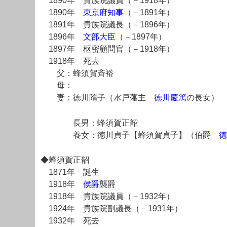
1890年 貴族院議員（－1918年）
1890年
東京府知事
（－1891年）
1891年 貴族院議長（－1896年）
1896年
文部大臣
（－1897年）
1897年 枢密顧問官（－1918年）
1918年 死去
父：蜂須賀斉裕
母：
妻：徳川隋子（水戸藩主
徳川慶篤
の長女）
長男：蜂須賀正韶
養女：徳川貞子【蜂須賀貞子】（伯爵
徳
◆蜂須賀正韶
1871年 誕生
1918年
侯爵
襲爵
1918年 貴族院議員（－1932年）
1924年 貴族院副議長（－1931年）
1932年 死去