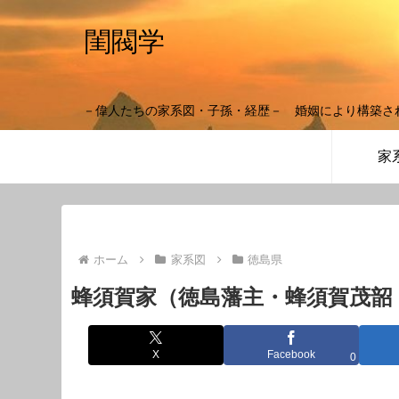
閨閥学
－偉人たちの家系図・子孫・経歴－ 婚姻により構築さ
家
ホーム
家系図
徳島県
蜂須賀家（徳島藩主・蜂須賀茂韶
X
Facebook
0