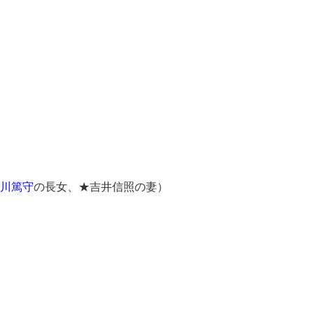
川篤守
の長女、★吉井信照の妻）