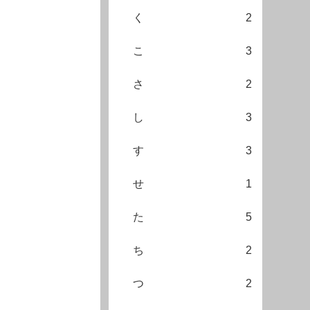
く
2
こ
3
さ
2
し
3
す
3
せ
1
た
5
ち
2
つ
2