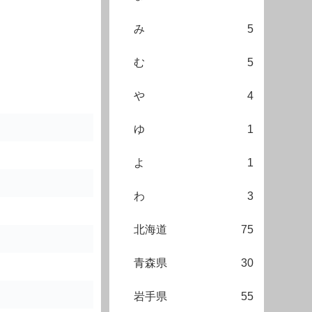
み
5
む
5
や
4
ゆ
1
よ
1
わ
3
北海道
75
青森県
30
岩手県
55